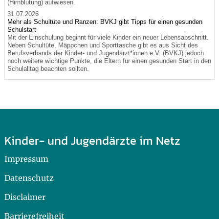
(Hirnblutung) aufwiesen.
31.07.2026
Mehr als Schultüte und Ranzen: BVKJ gibt Tipps für einen gesunden
Schulstart
Mit der Einschulung beginnt für viele Kinder ein neuer Lebensabschnitt.
Neben Schultüte, Mäppchen und Sporttasche gibt es aus Sicht des
Berufsverbands der Kinder- und Jugendärzt*innen e.V. (BVKJ) jedoch
noch weitere wichtige Punkte, die Eltern für einen gesunden Start in den
Schulalltag beachten sollten.
Kinder- und Jugendärzte im Netz
Impressum
Datenschutz
Disclaimer
Barrierefreiheit