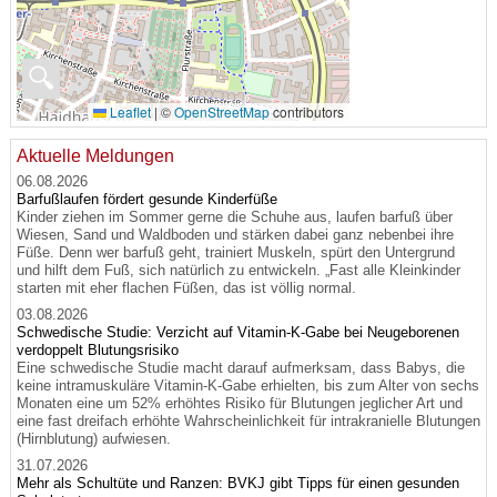
🔍
Leaflet
|
©
OpenStreetMap
contributors
Aktuelle Meldungen
06.08.2026
Barfußlaufen fördert gesunde Kinderfüße
Kinder ziehen im Sommer gerne die Schuhe aus, laufen barfuß über
Wiesen, Sand und Waldboden und stärken dabei ganz nebenbei ihre
Füße. Denn wer barfuß geht, trainiert Muskeln, spürt den Untergrund
und hilft dem Fuß, sich natürlich zu entwickeln. „Fast alle Kleinkinder
starten mit eher flachen Füßen, das ist völlig normal.
03.08.2026
Schwedische Studie: Verzicht auf Vitamin-K-Gabe bei Neugeborenen
verdoppelt Blutungsrisiko
Eine schwedische Studie macht darauf aufmerksam, dass Babys, die
keine intramuskuläre Vitamin-K-Gabe erhielten, bis zum Alter von sechs
Monaten eine um 52% erhöhtes Risiko für Blutungen jeglicher Art und
eine fast dreifach erhöhte Wahrscheinlichkeit für intrakranielle Blutungen
(Hirnblutung) aufwiesen.
31.07.2026
Mehr als Schultüte und Ranzen: BVKJ gibt Tipps für einen gesunden