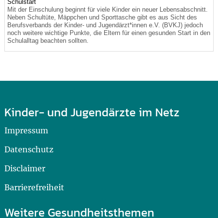
Schulstart
Mit der Einschulung beginnt für viele Kinder ein neuer Lebensabschnitt.
Neben Schultüte, Mäppchen und Sporttasche gibt es aus Sicht des
Berufsverbands der Kinder- und Jugendärzt*innen e.V. (BVKJ) jedoch
noch weitere wichtige Punkte, die Eltern für einen gesunden Start in den
Schulalltag beachten sollten.
Kinder- und Jugendärzte im Netz
Impressum
Datenschutz
Disclaimer
Barrierefreiheit
Weitere Gesundheitsthemen