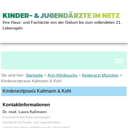
KINDER- & JUGENDÄRZTE IM NETZ
Ihre Haus- und Fachärzte von der Geburt bis zum vollendeten 21.
Lebensjahr
Sie sind hier:
Startseite
>
Arzt-/Kliniksuche
>
Kinderarzt München
>
Kinderarztpraxis Kallmann & Kohl
Kinderarztpraxis Kallmann & Kohl
Kontaktinformationen
Dr. med. Laura Kallmann
Gesetzliche Berufsbezeichnungen:
Fachärztin für Kinder- und Jugendmedizin
Land in dem diese verliehen wurde: Deutschland