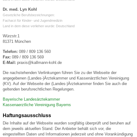
Dr. med. Lyn Kohl
Gesetzliche Berufsbezeichnungen:
Facharzt für Kinder- und Jugendmedizin
Land in dem diese verliehen wurde: Deutschland
Würzstr.1
81371 München
Telefon:
089 / 809 136 560
Fax:
089 / 809 136 569
E-Mail:
praxis@kallmann-kohl.de
Die nachstehenden Verlinkungen führen Sie zu der Webseite der
angegebenen (Landes-)Ärztekammer und Kassenärztlichen Vereinigung
(KV). Auf der Webseite der (Landes-)Ärztekammer finden Sie auch die
geltenden berufsrechtlichen Regelungen.
Bayerische Landesärztekammer
Kassenaerztliche Vereinigung Bayerns
Haftungsausschluss
Die Inhalte auf der Webseite wurden sorgfältig überprüft und beruhen auf
dem jeweils aktuellen Stand. Der Anbieter behält sich vor, die
eingestellten Daten und Informationen jederzeit und ohne Vorankündigung