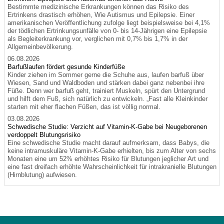
Bestimmte medizinische Erkrankungen können das Risiko des
Ertrinkens drastisch erhöhen, Wie Autismus und Epilepsie. Einer
amerikanischen Veröffentlichung zufolge liegt beispielsweise bei 4,1%
der tödlichen Ertrinkungsunfälle von 0- bis 14-Jährigen eine Epilepsie
als Begleiterkrankung vor, verglichen mit 0,7% bis 1,7% in der
Allgemeinbevölkerung.
06.08.2026
Barfußlaufen fördert gesunde Kinderfüße
Kinder ziehen im Sommer gerne die Schuhe aus, laufen barfuß über
Wiesen, Sand und Waldboden und stärken dabei ganz nebenbei ihre
Füße. Denn wer barfuß geht, trainiert Muskeln, spürt den Untergrund
und hilft dem Fuß, sich natürlich zu entwickeln. „Fast alle Kleinkinder
starten mit eher flachen Füßen, das ist völlig normal.
03.08.2026
Schwedische Studie: Verzicht auf Vitamin-K-Gabe bei Neugeborenen
verdoppelt Blutungsrisiko
Eine schwedische Studie macht darauf aufmerksam, dass Babys, die
keine intramuskuläre Vitamin-K-Gabe erhielten, bis zum Alter von sechs
Monaten eine um 52% erhöhtes Risiko für Blutungen jeglicher Art und
eine fast dreifach erhöhte Wahrscheinlichkeit für intrakranielle Blutungen
(Hirnblutung) aufwiesen.