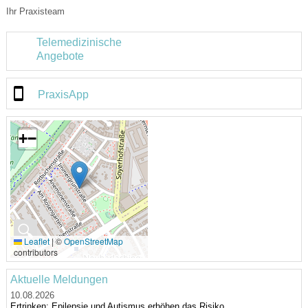
Ihr Praxisteam
Telemedizinische
Angebote
PraxisApp
+
−
🔍
Leaflet
|
©
OpenStreetMap
contributors
Aktuelle Meldungen
10.08.2026
Ertrinken: Epilepsie und Autismus erhöhen das Risiko