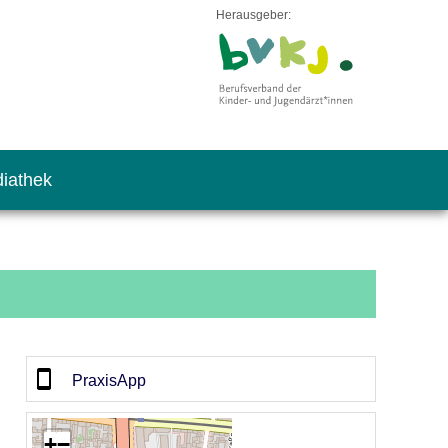
Herausgeber:
iathek
PraxisApp
+
−