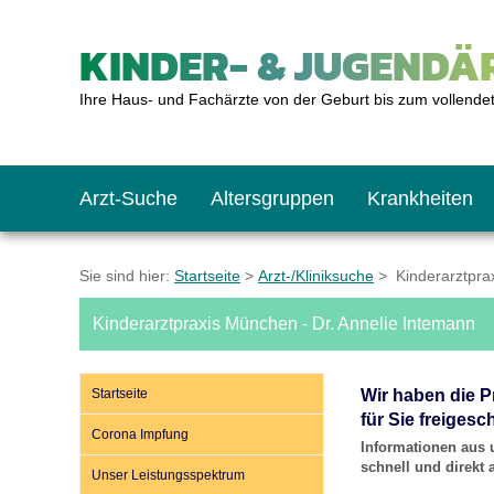
KINDER- & JUGENDÄR
Ihre Haus- und Fachärzte von der Geburt bis zum vollende
Arzt-Suche
Altersgruppen
Krankheiten
Das erste Jahr
Baby: U1 bis U6
Impfkalender
Notrufnummern
Notdienste
BMI-Rechner
Sie sind hier:
Startseite
>
Arzt-/Kliniksuche
> Kinderarztprax
Kinderarztpraxis München - Dr. Annelie Intemann
Kleinkinder
Kleinkind: U7 bis 
Impfen: Wann und w
Giftnotruf
Sozialpädiatrie
Körpergrößen-Rec
Startseite
Wir haben die P
Schulkinder
Schulkind: U10 bi
Was muss man bea
Hausapotheke
Gesundheitsämter
Blutdruckrechner
für Sie freigesch
Corona Impfung
Informationen aus 
schnell und direkt
Unser Leistungsspektrum
Jugendliche
Teenager: J1 bis J
Impfreaktionen
Sofortmaßnahmen
Link-Tipps
Wachstum-Rechne