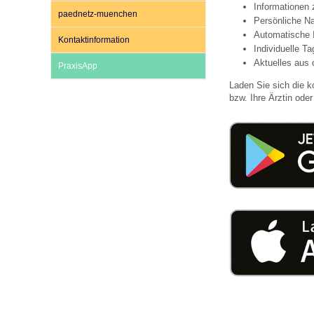
Informationen
paednetz-muenchen
Persönliche Na
Automatische 
Kontaktinformation
Impfsicherheit
Notdienste
Empfehlungen zum
Individuelle T
Aktuelles aus 
PraxisApp
Laden Sie sich die k
Häufige Fragen
Hörlexikon
bzw. Ihre Ärztin oder 
Recht auf Impfung
Material zu den Vo
Vorsorge- und Impf
Entwicklungskalen
Broschüren und Inf
Familienzeit gesun