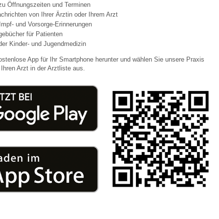
 zu Öffnungszeiten und Terminen
chrichten von Ihrer Ärztin oder Ihrem Arzt
Impf- und Vorsorge-Erinnerungen
 Bildschirmmediengebrauch
agebücher für Patienten
der Kinder- und Jugendmedizin
ostenlose App für Ihr Smartphone herunter und wählen Sie unsere Praxis
Ihren Arzt in der Arztliste aus.
rsorgen
erinnerung
der
ormationsflyer
d gestalten