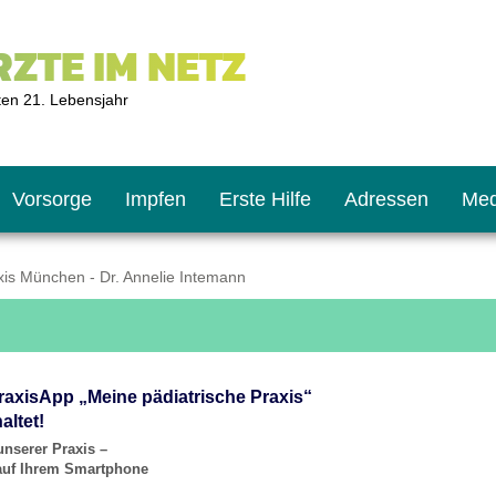
ZTE IM NETZ
ten 21. Lebensjahr
Vorsorge
Impfen
Erste Hilfe
Adressen
Med
is München - Dr. Annelie Intemann
U9
ie oft?
hner
raxisApp „Meine pädiatrische Praxis“
s U11
chten?
altet!
unserer Praxis –
 auf Ihrem Smartphone
2
r