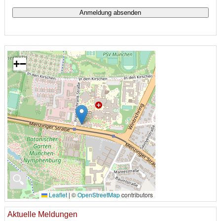
+
−
🔍
Leaflet
|
©
OpenStreetMap
contributors
Aktuelle Meldungen