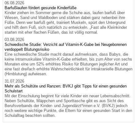
06.08.2026
Barfußlaufen fördert gesunde Kinderfüße
Kinder ziehen im Sommer gerne die Schuhe aus, laufen barfuß über
Wiesen, Sand und Waldboden und stärken dabei ganz nebenbei ihre
Füße. Denn wer barfuß geht, trainiert Muskeln, spürt den Untergrund
und hilft dem Fuß, sich natürlich zu entwickeln. „Fast alle Kleinkinder
starten mit eher flachen Füßen, das ist völlig normal.
03.08.2026
Schwedische Studie: Verzicht auf Vitamin-K-Gabe bei Neugeborenen
verdoppelt Blutungsrisiko
Eine schwedische Studie macht darauf aufmerksam, dass Babys, die
keine intramuskuläre Vitamin-K-Gabe erhielten, bis zum Alter von sechs
Monaten eine um 52% erhöhtes Risiko für Blutungen jeglicher Art und
eine fast dreifach erhöhte Wahrscheinlichkeit für intrakranielle Blutungen
(Hirnblutung) aufwiesen.
31.07.2026
Mehr als Schultüte und Ranzen: BVKJ gibt Tipps für einen gesunden
Schulstart
Mit der Einschulung beginnt für viele Kinder ein neuer Lebensabschnitt.
Neben Schultüte, Mäppchen und Sporttasche gibt es aus Sicht des
Berufsverbands der Kinder- und Jugendärzt*innen e.V. (BVKJ) jedoch
noch weitere wichtige Punkte, die Eltern für einen gesunden Start in den
Schulalltag beachten sollten.