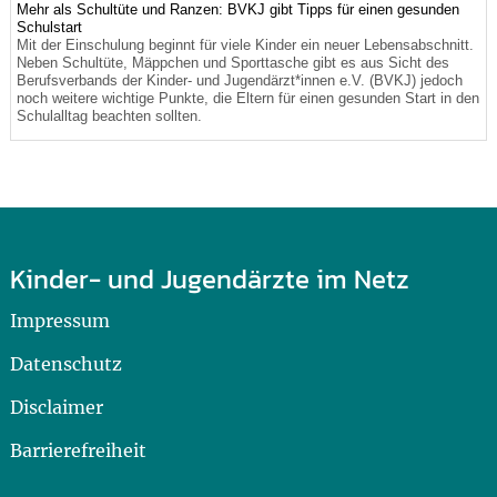
Mehr als Schultüte und Ranzen: BVKJ gibt Tipps für einen gesunden
Schulstart
Mit der Einschulung beginnt für viele Kinder ein neuer Lebensabschnitt.
Neben Schultüte, Mäppchen und Sporttasche gibt es aus Sicht des
Berufsverbands der Kinder- und Jugendärzt*innen e.V. (BVKJ) jedoch
noch weitere wichtige Punkte, die Eltern für einen gesunden Start in den
Schulalltag beachten sollten.
Kinder- und Jugendärzte im Netz
Impressum
Datenschutz
Disclaimer
Barrierefreiheit