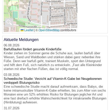
🔍
Leaflet
|
©
OpenStreetMap
contributors
Aktuelle Meldungen
06.08.2026
Barfußlaufen fördert gesunde Kinderfüße
Kinder ziehen im Sommer gerne die Schuhe aus, laufen barfuß über
Wiesen, Sand und Waldboden und stärken dabei ganz nebenbei ihre
Füße. Denn wer barfuß geht, trainiert Muskeln, spürt den Untergrund
und hilft dem Fuß, sich natürlich zu entwickeln. „Fast alle Kleinkinder
starten mit eher flachen Füßen, das ist völlig normal.
03.08.2026
Schwedische Studie: Verzicht auf Vitamin-K-Gabe bei Neugeborenen
verdoppelt Blutungsrisiko
Eine schwedische Studie macht darauf aufmerksam, dass Babys, die
keine intramuskuläre Vitamin-K-Gabe erhielten, bis zum Alter von sechs
Monaten eine um 52% erhöhtes Risiko für Blutungen jeglicher Art und
eine fast dreifach erhöhte Wahrscheinlichkeit für intrakranielle Blutungen
(Hirnblutung) aufwiesen.
31.07.2026