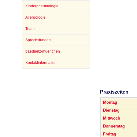
Kinderpneumologie
Allergologie
Impfsicherheit
Notdienste
Empfehlungen zum
Team
Häufige Fragen
Hörlexikon
Sprechstunden
paednetz-muenchen
Recht auf Impfung
Material zu den Vo
Kontaktinformation
Vorsorge- und Impf
Entwicklungskalen
Praxiszeiten
Broschüren und Inf
Montag
Dienstag
Mittwoch
Familienzeit gesun
Donnerstag
Freitag