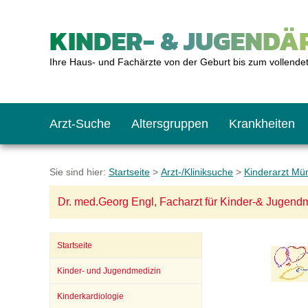
KINDER- & JUGENDÄR
Ihre Haus- und Fachärzte von der Geburt bis zum vollende
Arzt-Suche
Altersgruppen
Krankheiten
Das erste Jahr
Baby: U1 bis U6
Impfkalender
Notrufnummern
Notdienste
BMI-Rechner
Sie sind hier:
Startseite
>
Arzt-/Kliniksuche
>
Kinderarzt Mü
Dr. med.Georg Engl, Facharzt für Kinder-& Jugend
Kleinkinder
Kleinkind: U7 bis 
Impfen: Wann und w
Giftnotruf
Sozialpädiatrie
Körpergrößen-Rec
Startseite
Schulkinder
Schulkind: U10 bi
Was muss man bea
Hausapotheke
Gesundheitsämter
Blutdruckrechner
Kinder- und Jugendmedizin
Kinderkardiologie
Jugendliche
Teenager: J1 bis J
Impfreaktionen
Sofortmaßnahmen
Link-Tipps
Wachstum-Rechne