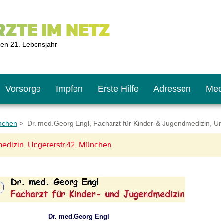
ZTE IM NETZ
ten 21. Lebensjahr
Vorsorge
Impfen
Erste Hilfe
Adressen
Med
nchen
> Dr. med.Georg Engl, Facharzt für Kinder-& Jugendmedizin, U
medizin, Ungererstr.42, München
U9
ie oft?
hner
s U11
chten?
Dr. med.Georg Engl
2
r