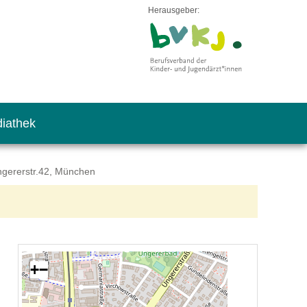
Herausgeber:
iathek
ngererstr.42, München
+
−