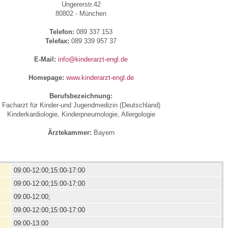
Ungererstr.42
80802 - München
 Bildschirmmediengebrauch
Telefon:
089 337 153
Telefax:
089 339 957 37
E-Mail:
info@kinderarzt-engl.de
Homepage:
www.kinderarzt-engl.de
Berufsbezeichnung:
rsorgen
Facharzt für Kinder-und Jugendmedizin (Deutschland)
Kinderkardiologie, Kinderpneumologie, Allergologie
erinnerung
der
Ärztekammer:
Bayern
ormationsflyer
09:00-12:00;15:00-17:00
09:00-12:00;15:00-17:00
09:00-12:00;
d gestalten
09:00-12:00;15:00-17:00
09:00-13:00