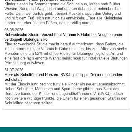
Kinder ziehen im Sommer gerne die Schuhe aus, laufen barfuß über
Wiesen, Sand und Waldboden und stärken dabei ganz nebenbei ihre
Füße. Denn wer barfuß geht, trainiert Muskeln, spürt den Untergrund
und hilft dem Fuß, sich natürlich zu entwickeln. „Fast alle Kleinkinder
starten mit eher flachen Füßen, das ist völlig normal.
03.08.2026
Schwedische Studie: Verzicht auf Vitamin-K-Gabe bei Neugeborenen
verdoppelt Blutungsrisiko
Eine schwedische Studie macht darauf aufmerksam, dass Babys, die
keine intramuskuläre Vitamin-K-Gabe erhielten, bis zum Alter von sechs
Monaten eine um 52% erhöhtes Risiko für Blutungen jeglicher Art und
eine fast dreifach erhöhte Wahrscheinlichkeit für intrakranielle Blutungen
(Hirnblutung) aufwiesen.
31.07.2026
Mehr als Schultüte und Ranzen: BVKJ gibt Tipps für einen gesunden
Schulstart
Mit der Einschulung beginnt für viele Kinder ein neuer Lebensabschnitt.
Neben Schultüte, Mäppchen und Sporttasche gibt es aus Sicht des
Berufsverbands der Kinder- und Jugendärzt*innen e.V. (BVKJ) jedoch
noch weitere wichtige Punkte, die Eltern für einen gesunden Start in den
Schulalltag beachten sollten.