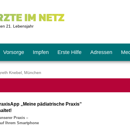
ZTE IM NETZ
ten 21. Lebensjahr
Vorsorge
Impfen
Erste Hilfe
Adressen
Med
reth Knebel, München
U9
ie oft?
hner
raxisApp „Meine pädiatrische Praxis“
s U11
chten?
altet!
unserer Praxis –
 auf Ihrem Smartphone
2
r