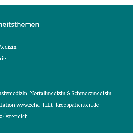
heitsthemen
Medizin
rie
ensivmedizin, Notfallmedizin & Schmerzmedizin
itation www.reha-hilft-krebspatienten.de
 Österreich