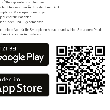
 zu Öffnungszeiten und Terminen
chrichten von Ihrer Ärztin oder Ihrem Arzt
Impf- und Vorsorge-Erinnerungen
 Bildschirmmediengebrauch
agebücher für Patienten
der Kinder- und Jugendmedizin
ostenlose App für Ihr Smartphone herunter und wählen Sie unsere Praxis
Ihren Arzt in der Arztliste aus.
rsorgen
erinnerung
der
ormationsflyer
d gestalten