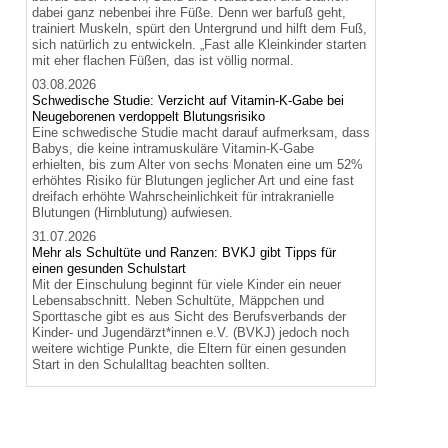
dabei ganz nebenbei ihre Füße. Denn wer barfuß geht,
trainiert Muskeln, spürt den Untergrund und hilft dem Fuß,
sich natürlich zu entwickeln. „Fast alle Kleinkinder starten
mit eher flachen Füßen, das ist völlig normal.
03.08.2026
Schwedische Studie: Verzicht auf Vitamin-K-Gabe bei
Neugeborenen verdoppelt Blutungsrisiko
Eine schwedische Studie macht darauf aufmerksam, dass
Babys, die keine intramuskuläre Vitamin-K-Gabe
erhielten, bis zum Alter von sechs Monaten eine um 52%
erhöhtes Risiko für Blutungen jeglicher Art und eine fast
dreifach erhöhte Wahrscheinlichkeit für intrakranielle
Blutungen (Hirnblutung) aufwiesen.
31.07.2026
Mehr als Schultüte und Ranzen: BVKJ gibt Tipps für
einen gesunden Schulstart
Mit der Einschulung beginnt für viele Kinder ein neuer
Lebensabschnitt. Neben Schultüte, Mäppchen und
Sporttasche gibt es aus Sicht des Berufsverbands der
Kinder- und Jugendärzt*innen e.V. (BVKJ) jedoch noch
weitere wichtige Punkte, die Eltern für einen gesunden
Start in den Schulalltag beachten sollten.