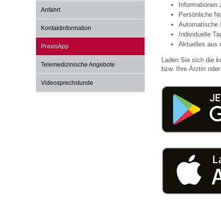
Informationen
Anfahrt
Persönliche Na
Automatische 
Kontaktinformation
Impfsicherheit
Notdienste
Empfehlungen zum
Individuelle T
Aktuelles aus 
PraxisApp
Laden Sie sich die k
Häufige Fragen
Hörlexikon
Telemedizinische Angebote
bzw. Ihre Ärztin oder 
Videosprechstunde
Recht auf Impfung
Material zu den Vo
Vorsorge- und Impf
Entwicklungskalen
Broschüren und Inf
Familienzeit gesun