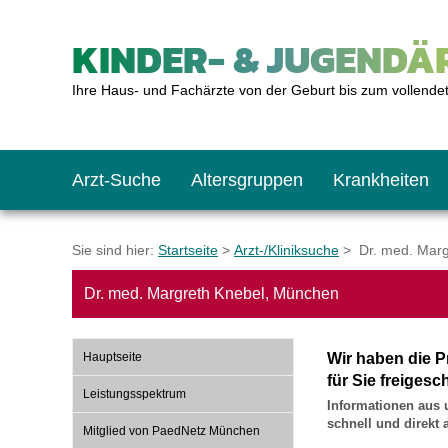
KINDER- & JUGENDÄR
Ihre Haus- und Fachärzte von der Geburt bis zum vollende
Arzt-Suche
Altersgruppen
Krankheiten
Das erste Jahr
Baby: U1 bis U6
Impfkalender
Notrufnummern
Notdienste
BMI-Rechner
Sie sind hier:
Startseite
>
Arzt-/Kliniksuche
> Dr. med. Marg
Dr. med. Margreth Knebel, München
Kleinkinder
Kleinkind: U7 bis 
Impfen: Wann und w
Giftnotruf
Sozialpädiatrie
Körpergrößen-Rec
Hauptseite
Wir haben die P
Schulkinder
Schulkind: U10 bi
Was muss man bea
Hausapotheke
Gesundheitsämter
Blutdruckrechner
für Sie freigesch
Leistungsspektrum
Informationen aus 
schnell und direkt
Mitglied von PaedNetz München
Jugendliche
Teenager: J1 bis J
Impfreaktionen
Sofortmaßnahmen
Link-Tipps
Wachstum-Rechne