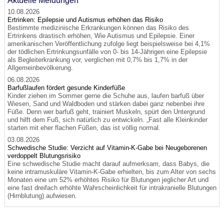
Aktuelle Meldungen
10.08.2026
Ertrinken: Epilepsie und Autismus erhöhen das Risiko
Bestimmte medizinische Erkrankungen können das Risiko des
Ertrinkens drastisch erhöhen, Wie Autismus und Epilepsie. Einer
amerikanischen Veröffentlichung zufolge liegt beispielsweise bei 4,1%
der tödlichen Ertrinkungsunfälle von 0- bis 14-Jährigen eine Epilepsie
als Begleiterkrankung vor, verglichen mit 0,7% bis 1,7% in der
Allgemeinbevölkerung.
06.08.2026
Barfußlaufen fördert gesunde Kinderfüße
Kinder ziehen im Sommer gerne die Schuhe aus, laufen barfuß über
Wiesen, Sand und Waldboden und stärken dabei ganz nebenbei ihre
Füße. Denn wer barfuß geht, trainiert Muskeln, spürt den Untergrund
und hilft dem Fuß, sich natürlich zu entwickeln. „Fast alle Kleinkinder
starten mit eher flachen Füßen, das ist völlig normal.
03.08.2026
Schwedische Studie: Verzicht auf Vitamin-K-Gabe bei Neugeborenen
verdoppelt Blutungsrisiko
Eine schwedische Studie macht darauf aufmerksam, dass Babys, die
keine intramuskuläre Vitamin-K-Gabe erhielten, bis zum Alter von sechs
Monaten eine um 52% erhöhtes Risiko für Blutungen jeglicher Art und
eine fast dreifach erhöhte Wahrscheinlichkeit für intrakranielle Blutungen
(Hirnblutung) aufwiesen.