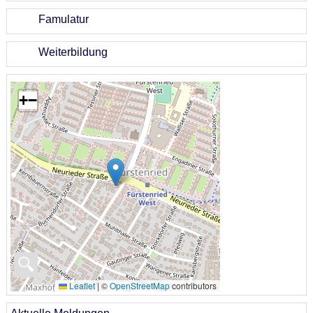
Famulatur
Weiterbildung
+
−
🔍
Leaflet
|
©
OpenStreetMap
contributors