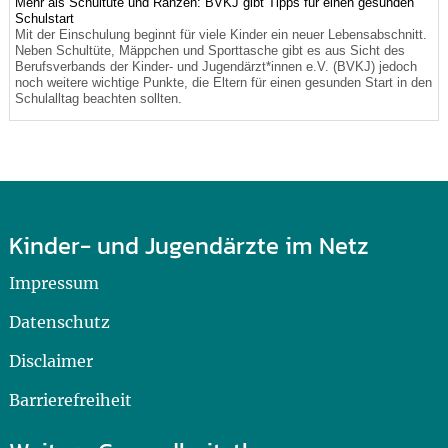
Mehr als Schultüte und Ranzen: BVKJ gibt Tipps für einen gesunden
Schulstart
Mit der Einschulung beginnt für viele Kinder ein neuer Lebensabschnitt.
Neben Schultüte, Mäppchen und Sporttasche gibt es aus Sicht des
Berufsverbands der Kinder- und Jugendärzt*innen e.V. (BVKJ) jedoch
noch weitere wichtige Punkte, die Eltern für einen gesunden Start in den
Schulalltag beachten sollten.
Kinder- und Jugendärzte im Netz
Impressum
Datenschutz
Disclaimer
Barrierefreiheit