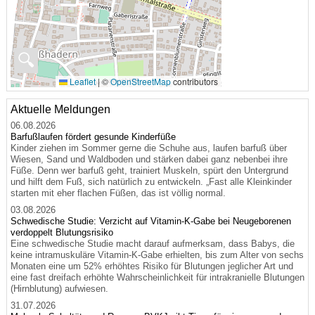
🔍
Leaflet
|
©
OpenStreetMap
contributors
Aktuelle Meldungen
06.08.2026
Barfußlaufen fördert gesunde Kinderfüße
Kinder ziehen im Sommer gerne die Schuhe aus, laufen barfuß über
Wiesen, Sand und Waldboden und stärken dabei ganz nebenbei ihre
Füße. Denn wer barfuß geht, trainiert Muskeln, spürt den Untergrund
und hilft dem Fuß, sich natürlich zu entwickeln. „Fast alle Kleinkinder
starten mit eher flachen Füßen, das ist völlig normal.
03.08.2026
Schwedische Studie: Verzicht auf Vitamin-K-Gabe bei Neugeborenen
verdoppelt Blutungsrisiko
Eine schwedische Studie macht darauf aufmerksam, dass Babys, die
keine intramuskuläre Vitamin-K-Gabe erhielten, bis zum Alter von sechs
Monaten eine um 52% erhöhtes Risiko für Blutungen jeglicher Art und
eine fast dreifach erhöhte Wahrscheinlichkeit für intrakranielle Blutungen
(Hirnblutung) aufwiesen.
31.07.2026