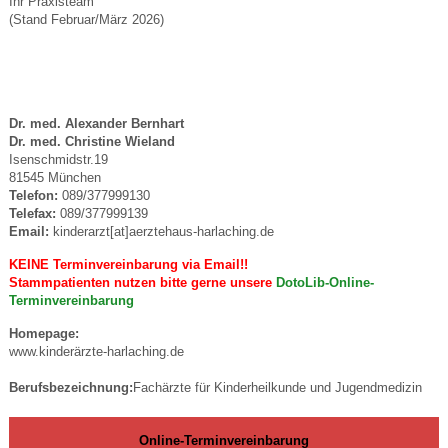
Ihr Praxisteam
(Stand Februar/März 2026)
Dr. med. Alexander Bernhart
Dr. med. Christine Wieland
Isenschmidstr.19
81545 München
Telefon:
089/377999130
Telefax:
089/377999139
Email:
kinderarzt[at]aerztehaus-harlaching.de
KEINE Terminvereinbarung via Email!!
Stammpatienten nutzen bitte gerne unsere
DotoLib-Online-
Terminvereinbarung
Homepage:
www.kinderärzte-harlaching.de
Berufsbezeichnung:
Fachärzte für Kinderheilkunde und Jugendmedizin
Online-Terminvereinbarung