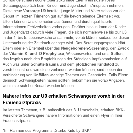
Schwangerschaftswoche (oder zukünftige Eltern) ein kostenloses
Beratungsgespräch beim Kinder- und Jugendarzt in Anspruch nehmen.
Diese neue
Vorsorge U0
bereitet junge Mütter und Väter schon vor der
Geburt im letzten Trimenon gut auf die bevorstehende Elternzeit vor.
Eltern können Unsicherheiten ausräumen und durch qualifizierte
Informationen Fehlverhalten vorbeugen. Darüber hinaus kann der Kinder-
und Jugendarzt dadurch viele Fragen, die sich normalerweise bis zur U3
in der 4. bis 5. Lebenswoche ansammeln, vorab klären, sodass bei dieser
Untersuchung der Zeitdruck geringer wird. Das Beratungsgespräch klärt
Eltern oder ein Elternteil über das
Neugeborenen-Screening
, den Zweck
der
Vitamin-K- und -D-Prophylaxe
, Wissenswertes rund ums
Stillen
,
das
Impfen
nach den Empfehlungen der Ständigen Impfkommission auf.
Auch was unter
Schütteltrauma
und dem
plötzlichen Kindstod
zu
verstehen ist und wie diese verhindert werden können, sind neben der
Verhinderung von
Unfällen
wichtige Themen des Gesprächs. Falls Eltern
dennoch Schwierigkeiten haben sollten, bekommen sie vorab Angaben,
wohin sie sich bei Bedarf wenden können.
Nähere Infos zur U0 erhalten Schwangere vorab in der
Frauenarztpraxis
Im letzten Trimenon, z.B. anlässlich des 3. Ultraschalls, erhalten BKK-
Versicherte Schwangere nähere Informationen und einen Flyer in Ihrer
Frauenarztpraxis.
*Im Rahmen des Programms „Starke Kids by BKK“