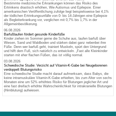
Bestimmte medizinische Erkrankungen können das Risiko des
Ertrinkens drastisch erhöhen, Wie Autismus und Epilepsie. Einer
amerikanischen Veröffentlichung zufolge liegt beispielsweise bei 4,1%
der tödlichen Ertrinkungsunfälle von 0- bis 14-Jährigen eine Epilepsie
als Begleiterkrankung vor, verglichen mit 0,7% bis 1,7% in der
Allgemeinbevölkerung.
06.08.2026
Barfußlaufen fördert gesunde Kinderfüße
Kinder ziehen im Sommer gerne die Schuhe aus, laufen barfuß über
Wiesen, Sand und Waldboden und stärken dabei ganz nebenbei ihre
Füße. Denn wer barfuß geht, trainiert Muskeln, spürt den Untergrund
und hilft dem Fuß, sich natürlich zu entwickeln. „Fast alle Kleinkinder
starten mit eher flachen Füßen, das ist völlig normal.
03.08.2026
Schwedische Studie: Verzicht auf Vitamin-K-Gabe bei Neugeborenen
verdoppelt Blutungsrisiko
Eine schwedische Studie macht darauf aufmerksam, dass Babys, die
keine intramuskuläre Vitamin-K-Gabe erhielten, bis zum Alter von sechs
Monaten eine um 52% erhöhtes Risiko für Blutungen jeglicher Art und
eine fast dreifach erhöhte Wahrscheinlichkeit für intrakranielle Blutungen
(Hirnblutung) aufwiesen.