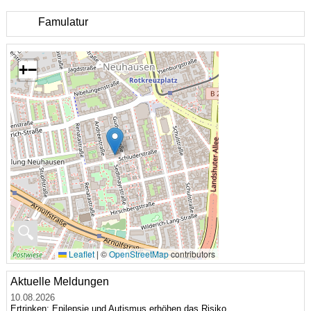
Famulatur
+
−
🔍
Leaflet
|
©
OpenStreetMap
contributors
Aktuelle Meldungen
10.08.2026
Ertrinken: Epilepsie und Autismus erhöhen das Risiko