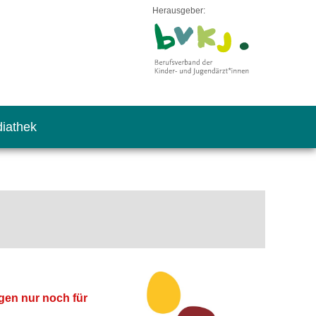
Herausgeber:
iathek
gen nur noch für