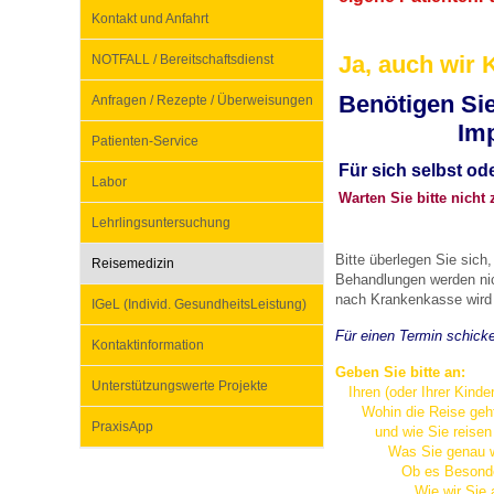
Kontakt und Anfahrt
Ja, auch wir 
NOTFALL / Bereitschaftsdienst
Impfsicherheit
Notdienste
Empfehlungen zum
Benötigen Sie
Anfragen / Rezepte / Überweisungen
Impfung 
Häufige Fragen
Hörlexikon
Patienten-Service
Für sich selbst ode
Labor
Warten Sie bitte nicht
Recht auf Impfung
Material zu den Vo
Lehrlingsuntersuchung
Bitte überlegen Sie sich
Reisemedizin
Behandlungen werden nic
Vorsorge- und Impf
Entwicklungskalen
nach Krankenkasse wird d
IGeL (Individ. GesundheitsLeistung)
Für einen Termin schick
Kontaktinformation
Broschüren und Inf
Geben Sie bitte an:
Unterstützungswerte Projekte
Ihren (oder Ihrer Kind
Wohin die Reise geht u
Familienzeit gesun
PraxisApp
und wie Sie reisen (or
Was Sie genau wünsc
Ob es Besonderheiten
Wie wir Sie am beste