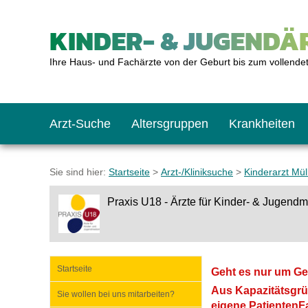
KINDER- & JUGENDÄR
Ihre Haus- und Fachärzte von der Geburt bis zum vollende
Arzt-Suche
Altersgruppen
Krankheiten
Das erste Jahr
Baby: U1 bis U6
Impfkalender
Notrufnummern
Notdienste
BMI-Rechner
Sie sind hier:
Startseite
>
Arzt-/Kliniksuche
>
Kinderarzt Mül
Praxis U18 - Ärzte für Kinder- & Jugendm
Kleinkinder
Kleinkind: U7 bis 
Impfen: Wann und w
Giftnotruf
Sozialpädiatrie
Körpergrößen-Rec
Schulkinder
Schulkind: U10 bi
Was muss man bea
Hausapotheke
Gesundheitsämter
Blutdruckrechner
Startseite
Geht es nur um Ge
Aus Kapazitätsgrü
Sie wollen bei uns mitarbeiten?
Jugendliche
Teenager: J1 bis J
Impfreaktionen
Sofortmaßnahmen
Link-Tipps
Wachstum-Rechne
eigene PatientenFa