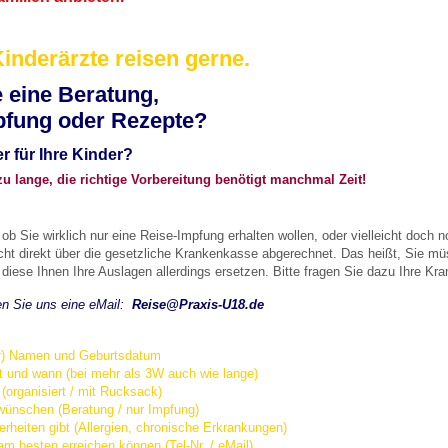
Kinderärzte reisen gerne.
 Bildschirmmediengebrauch
 eine Beratung,
oder Rezepte?
r für Ihre Kinder?
 zu lange, die richtige Vorbereitung benötigt manchmal Zeit!
rsorgen
, ob Sie wirklich nur eine Reise-Impfung erhalten wollen, oder vielleicht doc
ht direkt über die gesetzliche Krankenkasse abgerechnet. Das heißt, Sie müs
erinnerung
der
iese Ihnen Ihre Auslagen allerdings ersetzen. Bitte fragen Sie dazu Ihre Kr
en Sie uns eine eMail:
Reise@Praxis-U18.de
ormationsflyer
er) Namen und Geburtsdatum
nd wann (bei mehr als 3W auch wie lange)
d gestalten
ganisiert / mit Rucksack)
hen (Beratung / nur Impfung)
 gibt (Allergien, chronische Erkrankungen)
n erreichen können (Tel-Nr. / eMail)