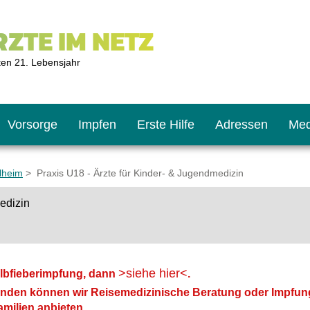
ZTE IM NETZ
ten 21. Lebensjahr
Vorsorge
Impfen
Erste Hilfe
Adressen
Med
lheim
> Praxis U18 - Ärzte für Kinder- & Jugendmedizin
edizin
U9
ie oft?
hner
s U11
chten?
>siehe hier<
lbfieberimpfung, dann
.
nden können wir Reisemedizinische Beratung oder Impfun
2
r
milien anbieten.