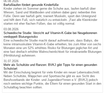
06.08.2026
Barfußlaufen fördert gesunde Kinderfüße
Kinder ziehen im Sommer gerne die Schuhe aus, laufen barfuß über
Wiesen, Sand und Waldboden und stärken dabei ganz nebenbei ihre
Füße. Denn wer barfuß geht, trainiert Muskeln, spürt den Untergrund
und hilft dem Fuß, sich natürlich zu entwickeln. „Fast alle Kleinkinder
starten mit eher flachen Füßen, das ist völlig normal.
03.08.2026
Schwedische Studie: Verzicht auf Vitamin-K-Gabe bei Neugeborenen
verdoppelt Blutungsrisiko
Eine schwedische Studie macht darauf aufmerksam, dass Babys, die
keine intramuskuläre Vitamin-K-Gabe erhielten, bis zum Alter von sechs
Monaten eine um 52% erhöhtes Risiko für Blutungen jeglicher Art und
eine fast dreifach erhöhte Wahrscheinlichkeit für intrakranielle Blutungen
(Hirnblutung) aufwiesen.
31.07.2026
Mehr als Schultüte und Ranzen: BVKJ gibt Tipps für einen gesunden
Schulstart
Mit der Einschulung beginnt für viele Kinder ein neuer Lebensabschnitt.
Neben Schultüte, Mäppchen und Sporttasche gibt es aus Sicht des
Berufsverbands der Kinder- und Jugendärzt*innen e.V. (BVKJ) jedoch
noch weitere wichtige Punkte, die Eltern für einen gesunden Start in den
Schulalltag beachten sollten.