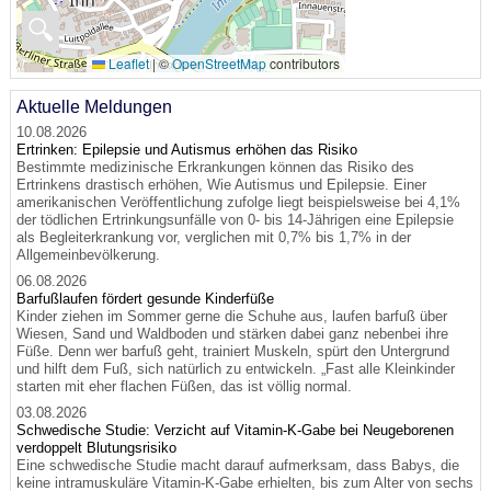
🔍
Leaflet
|
©
OpenStreetMap
contributors
Aktuelle Meldungen
10.08.2026
Ertrinken: Epilepsie und Autismus erhöhen das Risiko
Bestimmte medizinische Erkrankungen können das Risiko des
Ertrinkens drastisch erhöhen, Wie Autismus und Epilepsie. Einer
amerikanischen Veröffentlichung zufolge liegt beispielsweise bei 4,1%
der tödlichen Ertrinkungsunfälle von 0- bis 14-Jährigen eine Epilepsie
als Begleiterkrankung vor, verglichen mit 0,7% bis 1,7% in der
Allgemeinbevölkerung.
06.08.2026
Barfußlaufen fördert gesunde Kinderfüße
Kinder ziehen im Sommer gerne die Schuhe aus, laufen barfuß über
Wiesen, Sand und Waldboden und stärken dabei ganz nebenbei ihre
Füße. Denn wer barfuß geht, trainiert Muskeln, spürt den Untergrund
und hilft dem Fuß, sich natürlich zu entwickeln. „Fast alle Kleinkinder
starten mit eher flachen Füßen, das ist völlig normal.
03.08.2026
Schwedische Studie: Verzicht auf Vitamin-K-Gabe bei Neugeborenen
verdoppelt Blutungsrisiko
Eine schwedische Studie macht darauf aufmerksam, dass Babys, die
keine intramuskuläre Vitamin-K-Gabe erhielten, bis zum Alter von sechs