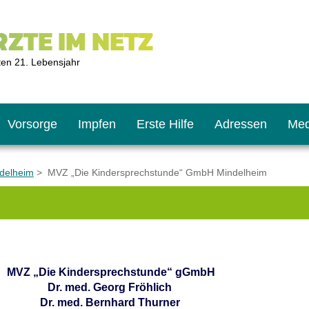
ZTE IM NETZ
ten 21. Lebensjahr
Vorsorge
Impfen
Erste Hilfe
Adressen
Med
ndelheim
> MVZ „Die Kindersprechstunde“ GmbH Mindelheim
U9
ie oft?
hner
s U11
chten?
MVZ „Die Kindersprechstunde“ gGmbH
Dr. med. Georg Fröhlich
Dr. med. Bernhard Thurner
2
r