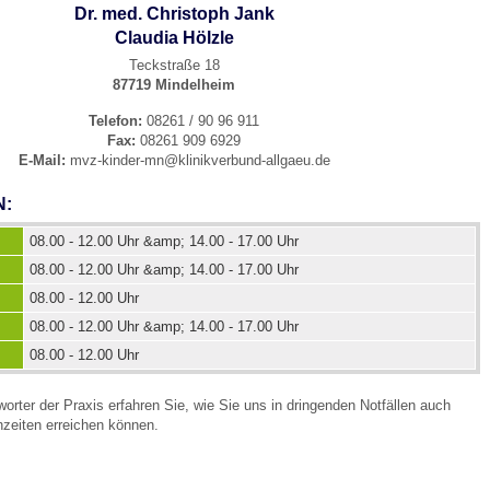
Dr. med. Christoph Jank
Claudia Hölzle
 Bildschirmmediengebrauch
Teckstraße 18
87719 Mindelheim
Telefon:
08261 / 90 96 911
Fax:
08261 909 6929
E-Mail:
mvz-kinder-mn@klinikverbund-allgaeu.de
N:
rsorgen
08.00 - 12.00 Uhr &amp; 14.00 - 17.00 Uhr
08.00 - 12.00 Uhr &amp; 14.00 - 17.00 Uhr
erinnerung
der
08.00 - 12.00 Uhr
08.00 - 12.00 Uhr &amp; 14.00 - 17.00 Uhr
ormationsflyer
08.00 - 12.00 Uhr
orter der Praxis erfahren Sie, wie Sie uns in dringenden Notfällen auch
d gestalten
zeiten erreichen können.