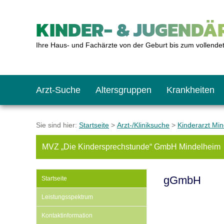
KINDER- & JUGENDÄR
Ihre Haus- und Fachärzte von der Geburt bis zum vollende
Arzt-Suche
Altersgruppen
Krankheiten
Das erste Jahr
Baby: U1 bis U6
Impfkalender
Notrufnummern
Notdienste
BMI-Rechner
Sie sind hier:
Startseite
>
Arzt-/Kliniksuche
>
Kinderarzt Mi
MVZ „Die Kindersprechstunde“ GmbH Mindelheim
Kleinkinder
Kleinkind: U7 bis 
Impfen: Wann und w
Giftnotruf
Sozialpädiatrie
Körpergrößen-Rec
gGmbH
Startseite
Schulkinder
Schulkind: U10 bi
Was muss man bea
Hausapotheke
Gesundheitsämter
Blutdruckrechner
Leistungsspektrum
Kontaktinformation
Jugendliche
Teenager: J1 bis J
Impfreaktionen
Sofortmaßnahmen
Link-Tipps
Wachstum-Rechne