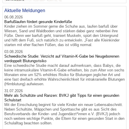
Aktuelle Meldungen
06.08.2026
Barfußlaufen fördert gesunde Kinderfüße
Kinder ziehen im Sommer gerne die Schuhe aus, laufen barfuß über
Wiesen, Sand und Waldboden und stärken dabei ganz nebenbei ihre
Füße. Denn wer barfuß geht, trainiert Muskeln, spürt den Untergrund
und hilft dem Fuß, sich natürlich zu entwickeln. „Fast alle Kleinkinder
starten mit eher flachen Füßen, das ist völlig normal.
03.08.2026
Schwedische Studie: Verzicht auf Vitamin-K-Gabe bei Neugeborenen
verdoppelt Blutungsrisiko
Eine schwedische Studie macht darauf aufmerksam, dass Babys, die
keine intramuskuläre Vitamin-K-Gabe erhielten, bis zum Alter von sechs
Monaten eine um 52% erhöhtes Risiko für Blutungen jeglicher Art und
eine fast dreifach erhöhte Wahrscheinlichkeit für intrakranielle Blutungen
(Hirnblutung) aufwiesen.
31.07.2026
Mehr als Schultüte und Ranzen: BVKJ gibt Tipps für einen gesunden
Schulstart
Mit der Einschulung beginnt für viele Kinder ein neuer Lebensabschnitt.
Neben Schultüte, Mäppchen und Sporttasche gibt es aus Sicht des
Berufsverbands der Kinder- und Jugendärzt*innen e.V. (BVKJ) jedoch
noch weitere wichtige Punkte, die Eltern für einen gesunden Start in den
Schulalltag beachten sollten.