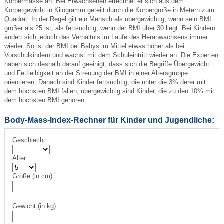
Körpermasse an. Bei Erwachsenen errechnet er sich aus dem
Körpergewicht in Kilogramm geteilt durch die Körpergröße in Metern zum
Quadrat. In der Regel gilt ein Mensch als übergewichtig, wenn sein BMI
größer als 25 ist, als fettsüchtig, wenn der BMI über 30 liegt. Bei Kindern
ändert sich jedoch das Verhältnis im Laufe des Heranwachsens immer
wieder. So ist der BMI bei Babys im Mittel etwas höher als bei
Vorschulkindern und wächst mit dem Schuleintritt wieder an. Die Experten
haben sich deshalb darauf geeinigt, dass sich die Begriffe Übergewicht
und Fettleibigkeit an der Streuung der BMI in einer Altersgruppe
orientieren. Danach sind Kinder fettsüchtig, die unter die 3% derer mit
dem höchsten BMI fallen; übergewichtig sind Kinder, die zu den 10% mit
dem höchsten BMI gehören.
Body-Mass-Index-Rechner für Kinder und Jugendliche:
Geschlecht
Alter
Größe (in cm)
Gewicht (in kg)