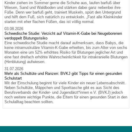
Kinder ziehen im Sommer gerne die Schuhe aus, laufen barfuß über
Wiesen, Sand und Waldboden und stärken dabei ganz nebenbei ihre
Füße. Denn wer barfuß geht, trainiert Muskeln, spürt den Untergrund
und hilft dem Fuß, sich natürlich zu entwickeln. „Fast alle Kleinkinder
starten mit eher flachen Füßen, das ist völlig normal.
03.08.2026
Schwedische Studie: Verzicht auf Vitamin-K-Gabe bei Neugeborenen
verdoppelt Blutungsrisiko
Eine schwedische Studie macht darauf aufmerksam, dass Babys, die
keine intramuskuläre Vitamin-K-Gabe erhielten, bis zum Alter von sechs
Monaten eine um 52% erhöhtes Risiko für Blutungen jeglicher Art und
eine fast dreifach erhöhte Wahrscheinlichkeit für intrakranielle Blutungen
(Hirnblutung) aufwiesen.
31.07.2026
Mehr als Schultüte und Ranzen: BVKJ gibt Tipps für einen gesunden
Schulstart
Mit der Einschulung beginnt für viele Kinder ein neuer Lebensabschnitt.
Neben Schultüte, Mäppchen und Sporttasche gibt es aus Sicht des
Berufsverbands der Kinder- und Jugendärzt*innen e.V. (BVKJ) jedoch
noch weitere wichtige Punkte, die Eltern für einen gesunden Start in den
Schulalltag beachten sollten.