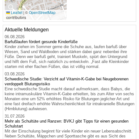
🔍
Leaflet
|
©
OpenStreetMap
contributors
Aktuelle Meldungen
06.08.2026
Barfußlaufen fördert gesunde Kinderfüße
Kinder ziehen im Sommer gerne die Schuhe aus, laufen barfuß über
Wiesen, Sand und Waldboden und stärken dabei ganz nebenbei ihre
Füße. Denn wer barfuß geht, trainiert Muskeln, spürt den Untergrund
und hilft dem Fuß, sich natürlich zu entwickeln. „Fast alle Kleinkinder
starten mit eher flachen Füßen, das ist völlig normal.
03.08.2026
Schwedische Studie: Verzicht auf Vitamin-K-Gabe bei Neugeborenen
verdoppelt Blutungsrisiko
Eine schwedische Studie macht darauf aufmerksam, dass Babys, die
keine intramuskuläre Vitamin-K-Gabe erhielten, bis zum Alter von sechs
Monaten eine um 52% erhöhtes Risiko für Blutungen jeglicher Art und
eine fast dreifach erhöhte Wahrscheinlichkeit für intrakranielle Blutungen
(Hirnblutung) aufwiesen.
31.07.2026
Mehr als Schultüte und Ranzen: BVKJ gibt Tipps für einen gesunden
Schulstart
Mit der Einschulung beginnt für viele Kinder ein neuer Lebensabschnitt.
Neben Schultüte, Mäppchen und Sporttasche gibt es aus Sicht des