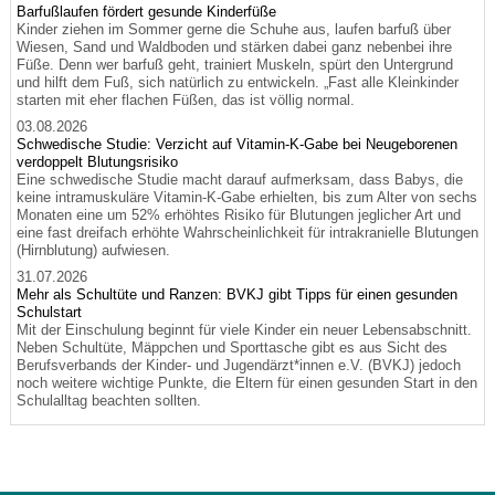
Barfußlaufen fördert gesunde Kinderfüße
Kinder ziehen im Sommer gerne die Schuhe aus, laufen barfuß über
Wiesen, Sand und Waldboden und stärken dabei ganz nebenbei ihre
Füße. Denn wer barfuß geht, trainiert Muskeln, spürt den Untergrund
und hilft dem Fuß, sich natürlich zu entwickeln. „Fast alle Kleinkinder
starten mit eher flachen Füßen, das ist völlig normal.
03.08.2026
Schwedische Studie: Verzicht auf Vitamin-K-Gabe bei Neugeborenen
verdoppelt Blutungsrisiko
Eine schwedische Studie macht darauf aufmerksam, dass Babys, die
keine intramuskuläre Vitamin-K-Gabe erhielten, bis zum Alter von sechs
Monaten eine um 52% erhöhtes Risiko für Blutungen jeglicher Art und
eine fast dreifach erhöhte Wahrscheinlichkeit für intrakranielle Blutungen
(Hirnblutung) aufwiesen.
31.07.2026
Mehr als Schultüte und Ranzen: BVKJ gibt Tipps für einen gesunden
Schulstart
Mit der Einschulung beginnt für viele Kinder ein neuer Lebensabschnitt.
Neben Schultüte, Mäppchen und Sporttasche gibt es aus Sicht des
Berufsverbands der Kinder- und Jugendärzt*innen e.V. (BVKJ) jedoch
noch weitere wichtige Punkte, die Eltern für einen gesunden Start in den
Schulalltag beachten sollten.