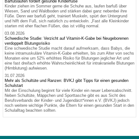
Barfußlaufen fördert gesunde Kinderfüße
Kinder ziehen im Sommer gerne die Schuhe aus, laufen barfuß über
Wiesen, Sand und Waldboden und stärken dabei ganz nebenbei ihre
Füße. Denn wer barfuß geht, trainiert Muskeln, spürt den Untergrund
und hilft dem Fuß, sich natürlich zu entwickeln. „Fast alle Kleinkinder
starten mit eher flachen Füßen, das ist völlig normal.
03.08.2026
Schwedische Studie: Verzicht auf Vitamin-K-Gabe bei Neugeborenen
verdoppelt Blutungsrisiko
Eine schwedische Studie macht darauf aufmerksam, dass Babys, die
keine intramuskuläre Vitamin-K-Gabe erhielten, bis zum Alter von sechs
Monaten eine um 52% erhöhtes Risiko für Blutungen jeglicher Art und
eine fast dreifach erhöhte Wahrscheinlichkeit für intrakranielle Blutungen
(Hirnblutung) aufwiesen.
31.07.2026
Mehr als Schultüte und Ranzen: BVKJ gibt Tipps für einen gesunden
Schulstart
Mit der Einschulung beginnt für viele Kinder ein neuer Lebensabschnitt.
Neben Schultüte, Mäppchen und Sporttasche gibt es aus Sicht des
Berufsverbands der Kinder- und Jugendärzt*innen e.V. (BVKJ) jedoch
noch weitere wichtige Punkte, die Eltern für einen gesunden Start in den
Schulalltag beachten sollten.