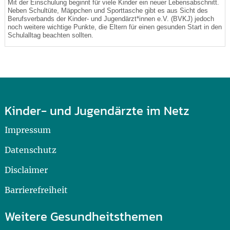
Mit der Einschulung beginnt für viele Kinder ein neuer Lebensabschnitt.
Neben Schultüte, Mäppchen und Sporttasche gibt es aus Sicht des
Berufsverbands der Kinder- und Jugendärzt*innen e.V. (BVKJ) jedoch
noch weitere wichtige Punkte, die Eltern für einen gesunden Start in den
Schulalltag beachten sollten.
Kinder- und Jugendärzte im Netz
Impressum
Datenschutz
Disclaimer
Barrierefreiheit
Weitere Gesundheitsthemen