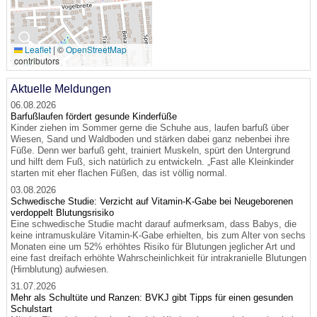
🔍
Leaflet
|
©
OpenStreetMap
contributors
Aktuelle Meldungen
06.08.2026
Barfußlaufen fördert gesunde Kinderfüße
Kinder ziehen im Sommer gerne die Schuhe aus, laufen barfuß über
Wiesen, Sand und Waldboden und stärken dabei ganz nebenbei ihre
Füße. Denn wer barfuß geht, trainiert Muskeln, spürt den Untergrund
und hilft dem Fuß, sich natürlich zu entwickeln. „Fast alle Kleinkinder
starten mit eher flachen Füßen, das ist völlig normal.
03.08.2026
Schwedische Studie: Verzicht auf Vitamin-K-Gabe bei Neugeborenen
verdoppelt Blutungsrisiko
Eine schwedische Studie macht darauf aufmerksam, dass Babys, die
keine intramuskuläre Vitamin-K-Gabe erhielten, bis zum Alter von sechs
Monaten eine um 52% erhöhtes Risiko für Blutungen jeglicher Art und
eine fast dreifach erhöhte Wahrscheinlichkeit für intrakranielle Blutungen
(Hirnblutung) aufwiesen.
31.07.2026
Mehr als Schultüte und Ranzen: BVKJ gibt Tipps für einen gesunden
Schulstart