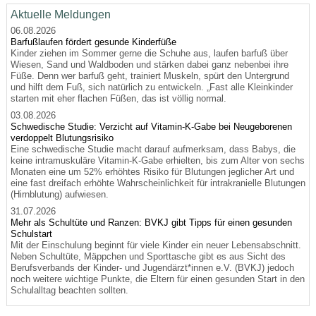
Aktuelle Meldungen
06.08.2026
Barfußlaufen fördert gesunde Kinderfüße
Kinder ziehen im Sommer gerne die Schuhe aus, laufen barfuß über
Wiesen, Sand und Waldboden und stärken dabei ganz nebenbei ihre
Füße. Denn wer barfuß geht, trainiert Muskeln, spürt den Untergrund
und hilft dem Fuß, sich natürlich zu entwickeln. „Fast alle Kleinkinder
starten mit eher flachen Füßen, das ist völlig normal.
03.08.2026
Schwedische Studie: Verzicht auf Vitamin-K-Gabe bei Neugeborenen
verdoppelt Blutungsrisiko
Eine schwedische Studie macht darauf aufmerksam, dass Babys, die
keine intramuskuläre Vitamin-K-Gabe erhielten, bis zum Alter von sechs
Monaten eine um 52% erhöhtes Risiko für Blutungen jeglicher Art und
eine fast dreifach erhöhte Wahrscheinlichkeit für intrakranielle Blutungen
(Hirnblutung) aufwiesen.
31.07.2026
Mehr als Schultüte und Ranzen: BVKJ gibt Tipps für einen gesunden
Schulstart
Mit der Einschulung beginnt für viele Kinder ein neuer Lebensabschnitt.
Neben Schultüte, Mäppchen und Sporttasche gibt es aus Sicht des
Berufsverbands der Kinder- und Jugendärzt*innen e.V. (BVKJ) jedoch
noch weitere wichtige Punkte, die Eltern für einen gesunden Start in den
Schulalltag beachten sollten.