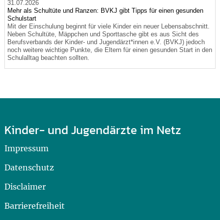
31.07.2026
Mehr als Schultüte und Ranzen: BVKJ gibt Tipps für einen gesunden
Schulstart
Mit der Einschulung beginnt für viele Kinder ein neuer Lebensabschnitt.
Neben Schultüte, Mäppchen und Sporttasche gibt es aus Sicht des
Berufsverbands der Kinder- und Jugendärzt*innen e.V. (BVKJ) jedoch
noch weitere wichtige Punkte, die Eltern für einen gesunden Start in den
Schulalltag beachten sollten.
Kinder- und Jugendärzte im Netz
Impressum
Datenschutz
Disclaimer
Barrierefreiheit