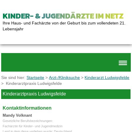
KINDER- & JUGENDÄRZTE IM NETZ
Ihre Haus- und Fachärzte von der Geburt bis zum vollendeten 21.
Lebensjahr
Sie sind hier:
Startseite
>
Arzt-/Kliniksuche
>
Kinderarzt Ludwigsfelde
> Kinderarztpraxis Ludwigsfelde
Kinderarztpraxis Ludwigsfelde
Kontaktinformationen
Mandy Volknant
Gesetzliche Berufsbezeichnungen:
Fachärztin für Kinder- und Jugendmedizin
Land in dem diese verliehen wurde: Deutschland