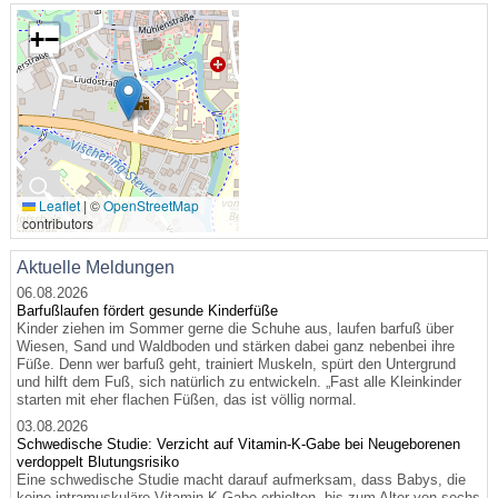
+
−
🔍
Leaflet
|
©
OpenStreetMap
contributors
Aktuelle Meldungen
06.08.2026
Barfußlaufen fördert gesunde Kinderfüße
Kinder ziehen im Sommer gerne die Schuhe aus, laufen barfuß über
Wiesen, Sand und Waldboden und stärken dabei ganz nebenbei ihre
Füße. Denn wer barfuß geht, trainiert Muskeln, spürt den Untergrund
und hilft dem Fuß, sich natürlich zu entwickeln. „Fast alle Kleinkinder
starten mit eher flachen Füßen, das ist völlig normal.
03.08.2026
Schwedische Studie: Verzicht auf Vitamin-K-Gabe bei Neugeborenen
verdoppelt Blutungsrisiko
Eine schwedische Studie macht darauf aufmerksam, dass Babys, die
keine intramuskuläre Vitamin-K-Gabe erhielten, bis zum Alter von sechs