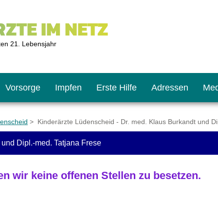
ZTE IM NETZ
ten 21. Lebensjahr
Vorsorge
Impfen
Erste Hilfe
Adressen
Med
denscheid
> Kinderärzte Lüdenscheid - Dr. med. Klaus Burkandt und Di
 und Dipl.-med. Tatjana Frese
U9
ie oft?
hner
en wir keine offenen Stellen zu besetzen.
s U11
chten?
2
r