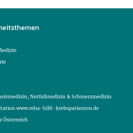
heitsthemen
Medizin
rie
ensivmedizin, Notfallmedizin & Schmerzmedizin
itation www.reha-hilft-krebspatienten.de
 Österreich