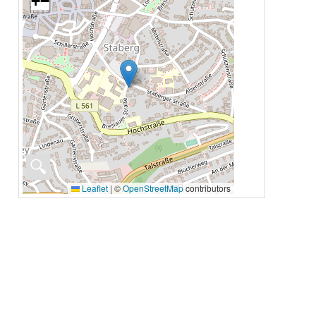
+
−
🔍
Leaflet
|
©
OpenStreetMap
contributors