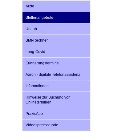
Ärzte
Stellenangebote
Impfsicherheit
Notdienste
Empfehlungen zum
Urlaub
Häufige Fragen
Hörlexikon
BMI-Rechner
Long-Covid
Recht auf Impfung
Material zu den Vo
Erinnerungstermine
Aaron - digitale Telefonassistenz
Vorsorge- und Impf
Entwicklungskalen
Informationen
Hinweise zur Buchung von
Broschüren und Inf
Onlineterminen
PraxisApp
Familienzeit gesun
Videosprechstunde