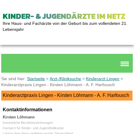
KINDER- & JUGENDÄRZTE IM NETZ
Ihre Haus- und Fachärzte von der Geburt bis zum vollendeten 21.
Lebensjahr
Sie sind hier:
Startseite
>
Arzt-/Kliniksuche
>
Kinderarzt Lingen
>
Kinderarztpraxis Lingen - Kirsten Löhmann - A. F. Harfousch
Kinderarztpraxis Lingen - Kirsten Löhmann - A. F. Harfousch
Kontaktinformationen
Kirsten Löhmann
Gesetzliche Berufsbezeichnungen:
Facharzt für Kinder- und Jugendheilkunde
Land in dem diese verliehen wurde: Deutschland