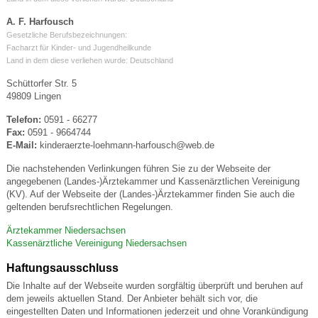
A. F. Harfousch
Gesetzliche Berufsbezeichnungen:
Facharzt für Kinder- und Jugendheilkunde
Land in dem diese verliehen wurde: Deutschland
Schüttorfer Str. 5
49809 Lingen
Telefon:
0591 - 66277
Fax:
0591 - 9664744
E-Mail:
kinderaerzte-loehmann-harfousch@web.de
Die nachstehenden Verlinkungen führen Sie zu der Webseite der
angegebenen (Landes-)Ärztekammer und Kassenärztlichen Vereinigung
(KV). Auf der Webseite der (Landes-)Ärztekammer finden Sie auch die
geltenden berufsrechtlichen Regelungen.
Ärztekammer Niedersachsen
Kassenärztliche Vereinigung Niedersachsen
Haftungsausschluss
Die Inhalte auf der Webseite wurden sorgfältig überprüft und beruhen auf
dem jeweils aktuellen Stand. Der Anbieter behält sich vor, die
eingestellten Daten und Informationen jederzeit und ohne Vorankündigung