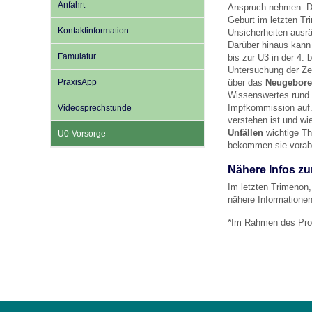
Anfahrt
Anspruch nehmen. 
Geburt im letzten Tr
Kontaktinformation
Unsicherheiten ausrä
Impfsicherheit
Notdienste
Empfehlungen zum
Darüber hinaus kann 
Famulatur
bis zur U3 in der 4.
Untersuchung der Zei
PraxisApp
über das
Neugebore
Häufige Fragen
Hörlexikon
Wissenswertes run
Impfkommission auf
Videosprechstunde
verstehen ist und wi
Recht auf Impfung
Material zu den Vo
Unfällen
wichtige Th
U0-Vorsorge
bekommen sie vorab 
Nähere Infos zu
Vorsorge- und Impf
Entwicklungskalen
Im letzten Trimenon,
nähere Informationen
*Im Rahmen des Pro
Broschüren und Inf
Familienzeit gesun