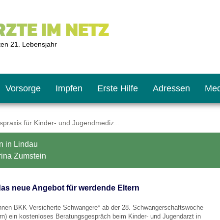
ZTE IM NETZ
ten 21. Lebensjahr
Vorsorge
Impfen
Erste Hilfe
Adressen
Med
raxis für Kinder- und Jugendmediz...
n in Lindau
U9
ie oft?
hner
rina Zumstein
s U11
chten?
das neue Angebot für werdende Eltern
nnen BKK-Versicherte Schwangere* ab der 28. Schwangerschaftswoche
2
r
ern) ein kostenloses Beratungsgespräch beim Kinder- und Jugendarzt in