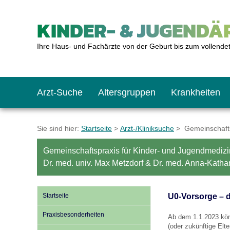
KINDER- & JUGENDÄR
Ihre Haus- und Fachärzte von der Geburt bis zum vollende
Arzt-Suche
Altersgruppen
Krankheiten
Das erste Jahr
Baby: U1 bis U6
Impfkalender
Notrufnummern
Notdienste
BMI-Rechner
Sie sind hier:
Startseite
>
Arzt-/Kliniksuche
> Gemeinschaftsp
Gemeinschaftspraxis für Kinder- und Jugendmedizi
Kleinkinder
Kleinkind: U7 bis 
Impfen: Wann und w
Giftnotruf
Sozialpädiatrie
Körpergrößen-Rec
Dr. med. univ. Max Metzdorf & Dr. med. Anna-Katha
Schulkinder
Schulkind: U10 bi
Was muss man bea
Hausapotheke
Gesundheitsämter
Blutdruckrechner
Startseite
U0-Vorsorge – 
Praxisbesonderheiten
Ab dem 1.1.2023 kö
Jugendliche
Teenager: J1 bis J
Impfreaktionen
Sofortmaßnahmen
Link-Tipps
Wachstum-Rechne
(oder zukünftige Elt