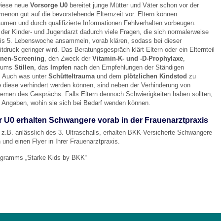
Diese neue
Vorsorge U0
bereitet junge Mütter und Väter schon vor der
imenon gut auf die bevorstehende Elternzeit vor. Eltern können
umen und durch qualifizierte Informationen Fehlverhalten vorbeugen.
 Bildschirmmediengebrauch
der Kinder- und Jugendarzt dadurch viele Fragen, die sich normalerweise
 bis 5. Lebenswoche ansammeln, vorab klären, sodass bei dieser
tdruck geringer wird. Das Beratungsgespräch klärt Eltern oder ein Elternteil
nen-Screening
, den Zweck der
Vitamin-K- und -D-Prophylaxe
,
d ums
Stillen
, das
Impfen
nach den Empfehlungen der Ständigen
. Auch was unter
Schütteltrauma
und dem
plötzlichen Kindstod
zu
e diese verhindert werden können, sind neben der Verhinderung von
rsorgen
emen des Gesprächs. Falls Eltern dennoch Schwierigkeiten haben sollten,
Angaben, wohin sie sich bei Bedarf wenden können.
r U0 erhalten Schwangere vorab in der Frauenarztpraxis
erinnerung
der
 z.B. anlässlich des 3. Ultraschalls, erhalten BKK-Versicherte Schwangere
 und einen Flyer in Ihrer Frauenarztpraxis.
gramms „Starke Kids by BKK“
ormationsflyer
d gestalten