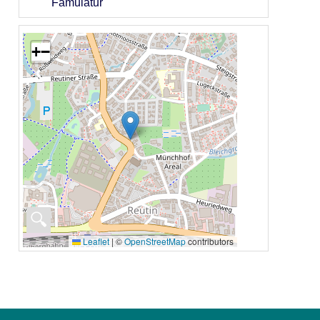
Famulatur
+
−
🔍
Leaflet
|
©
OpenStreetMap
contributors