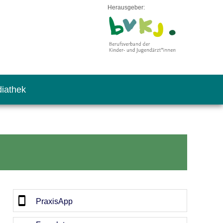
Herausgeber:
iathek
PraxisApp