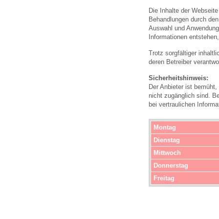
U0-Vorsorge
Die Inhalte der Webseite
Behandlungen durch den a
Auswahl und Anwendung 
Informationen entstehen,
Trotz sorgfältiger inhalt
deren Betreiber verantwor
Sicherheitshinweis:
Der Anbieter ist bemüht,
nicht zugänglich sind. B
bei vertraulichen Inform
Montag
Dienstag
Mittwoch
Donnerstag
Freitag