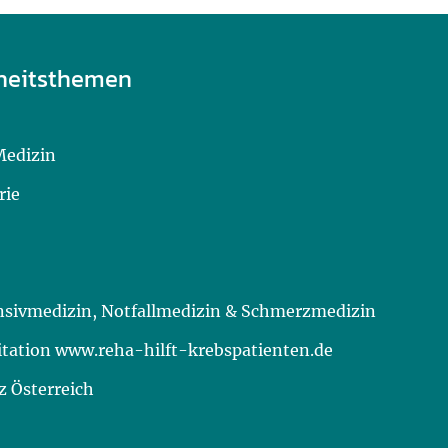
heitsthemen
Medizin
rie
ensivmedizin, Notfallmedizin & Schmerzmedizin
itation www.reha-hilft-krebspatienten.de
 Österreich