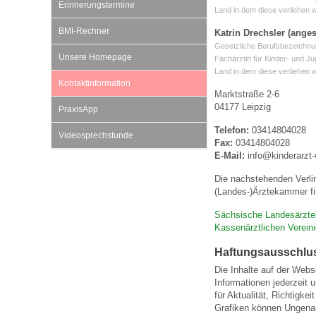
Erinnerungstermine
Land in dem diese verliehen 
BMI-Rechner
Katrin Drechsler (anges
Impfsicherheit
Notdienste
Empfehlungen zum
Gesetzliche Berufsbezeichnu
Unsere Homepage
Fachärztin für Kinder- und J
Land in dem diese verliehen 
Kontaktinformation
Häufige Fragen
Hörlexikon
Marktstraße 2-6
04177 Leipzig
PraxisApp
Telefon:
03414804028
Recht auf Impfung
Material zu den Vo
Videosprechstunde
Fax:
03414804028
E-Mail:
info@kinderarzt
Die nachstehenden Verli
Vorsorge- und Impf
Entwicklungskalen
(Landes-)Ärztekammer fi
Sächsische Landesärzt
Broschüren und Inf
Kassenärztlichen Verei
Haftungsausschlu
Die Inhalte auf der Webs
Familienzeit gesun
Informationen jederzeit 
für Aktualität, Richtigk
Grafiken können Ungenau