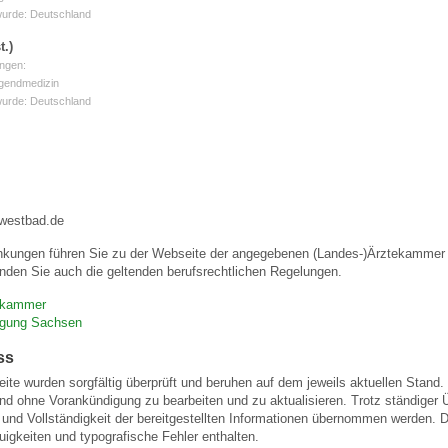
wurde: Deutschland
t.)
 Bildschirmmediengebrauch
ngen:
ugendmedizin
wurde: Deutschland
rsorgen
-westbad.de
nkungen führen Sie zu der Webseite der angegebenen (Landes-)Ärztekammer u
erinnerung
der
nden Sie auch die geltenden berufsrechtlichen Regelungen.
ekammer
ormationsflyer
nigung Sachsen
ss
eite wurden sorgfältig überprüft und beruhen auf dem jeweils aktuellen Stand. 
d gestalten
und ohne Vorankündigung zu bearbeiten und zu aktualisieren. Trotz ständiger
eit und Vollständigkeit der bereitgestellten Informationen übernommen werden
igkeiten und typografische Fehler enthalten.