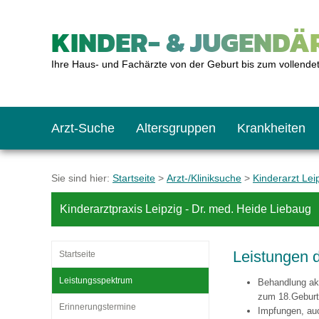
KINDER- & JUGENDÄR
Ihre Haus- und Fachärzte von der Geburt bis zum vollende
Arzt-Suche
Altersgruppen
Krankheiten
Das erste Jahr
Baby: U1 bis U6
Impfkalender
Notrufnummern
Notdienste
BMI-Rechner
Sie sind hier:
Startseite
>
Arzt-/Kliniksuche
>
Kinderarzt Lei
Kinderarztpraxis Leipzig - Dr. med. Heide Liebaug
Kleinkinder
Kleinkind: U7 bis 
Impfen: Wann und w
Giftnotruf
Sozialpädiatrie
Körpergrößen-Rec
Leistungen d
Startseite
Schulkinder
Schulkind: U10 bi
Was muss man bea
Hausapotheke
Gesundheitsämter
Blutdruckrechner
Leistungsspektrum
Behandlung ak
zum 18.Geburt
Erinnerungstermine
Impfungen, auc
Jugendliche
Teenager: J1 bis J
Impfreaktionen
Sofortmaßnahmen
Link-Tipps
Wachstum-Rechne