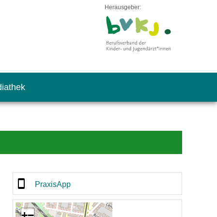
Herausgeber:
iathek
PraxisApp
+
−