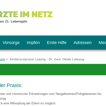
ZTE IM NETZ
ten 21. Lebensjahr
Vorsorge
Impfen
Erste Hilfe
Adressen
Med
pzig
> Kinderarztpraxis Leipzig - Dr. med. Heide Liebaug
U9
ie oft?
hner
er Praxis:
s U11
chten?
uter und chronischer Erkrankungen vom Neugeborenen/Frühgeborenen bis
stag
h eine Mitimpfung der Eltern ist möglich
2
r