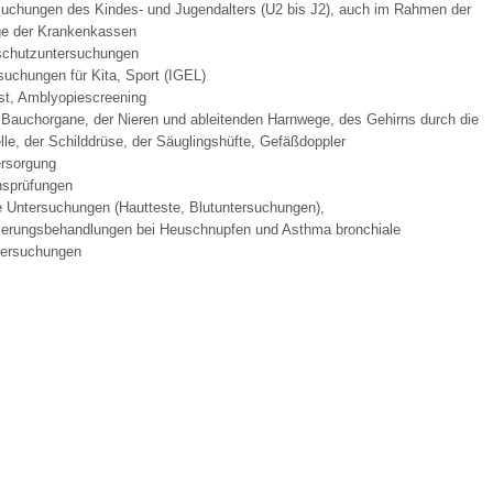
suchungen des Kindes- und Jugendalters (U2 bis J2), auch im Rahmen der
äge der Krankenkassen
schutzuntersuchungen
 Bildschirmmediengebrauch
uchungen für Kita, Sport (IGEL)
st, Amblyopiescreening
r Bauchorgane, der Nieren und ableitenden Harnwege, des Gehirns durch die
lle, der Schilddrüse, der Säuglingshüfte, Gefäßdoppler
rsorgung
nsprüfungen
e Untersuchungen (Hautteste, Blutuntersuchungen),
rsorgen
sierungsbehandlungen bei Heuschnupfen und Asthma bronchiale
tersuchungen
erinnerung
der
ormationsflyer
d gestalten