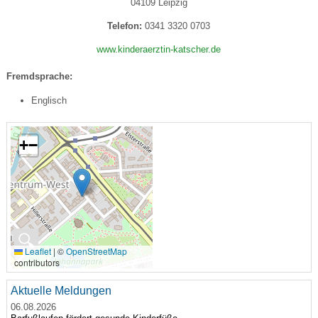
04109 Leipzig
Telefon:
0341 3320 0703
www.kinderaerztin-katscher.de
Fremdsprache:
Englisch
+
−
🔍
Leaflet
|
©
OpenStreetMap
contributors
Aktuelle Meldungen
06.08.2026