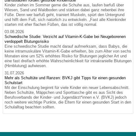
Barfußlaufen fördert gesunde Kinderfüße
Kinder ziehen im Sommer gerne die Schuhe aus, laufen barfuß über
Wiesen, Sand und Waldboden und stärken dabei ganz nebenbei ihre
Füße. Denn wer barfuß geht, trainiert Muskeln, spürt den Untergrund
und hilft dem Fuß, sich natürlich zu entwickeln. „Fast alle Kleinkinder
starten mit eher flachen Füßen, das ist völlig normal.
03.08.2026
Schwedische Studie: Verzicht auf Vitamin-K-Gabe bei Neugeborenen
verdoppelt Blutungsrisiko
Eine schwedische Studie macht darauf aufmerksam, dass Babys, die
keine intramuskuläre Vitamin-K-Gabe erhielten, bis zum Alter von sechs
Monaten eine um 52% erhöhtes Risiko für Blutungen jeglicher Art und
eine fast dreifach erhöhte Wahrscheinlichkeit für intrakranielle Blutungen
(Hirnblutung) aufwiesen.
31.07.2026
Mehr als Schultüte und Ranzen: BVKJ gibt Tipps für einen gesunden
Schulstart
Mit der Einschulung beginnt für viele Kinder ein neuer Lebensabschnitt.
Neben Schultüte, Mäppchen und Sporttasche gibt es aus Sicht des
Berufsverbands der Kinder- und Jugendärzt*innen e.V. (BVKJ) jedoch
noch weitere wichtige Punkte, die Eltern für einen gesunden Start in den
Schulalltag beachten sollten.