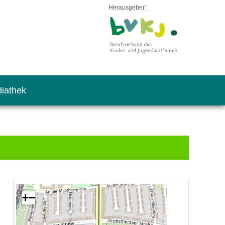
Herausgeber:
iathek
+
−