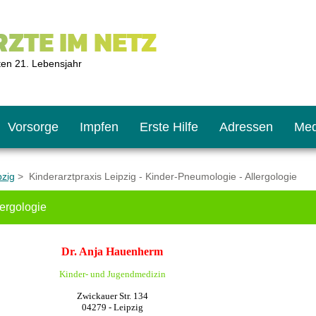
ZTE IM NETZ
ten 21. Lebensjahr
Vorsorge
Impfen
Erste Hilfe
Adressen
Med
pzig
> Kinderarztpraxis Leipzig - Kinder-Pneumologie - Allergologie
lergologie
U9
ie oft?
hner
Dr. Anja Hauenherm
s U11
chten?
Kinder- und Jugendmedizin
Zwickauer Str. 134
04279 - Leipzig
2
r