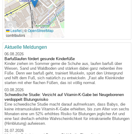
🔍
Leaflet
|
©
OpenStreetMap
contributors
Aktuelle Meldungen
06.08.2026
Barfußlaufen fördert gesunde Kinderfüße
Kinder ziehen im Sommer gerne die Schuhe aus, laufen barfuß über
Wiesen, Sand und Waldboden und stärken dabei ganz nebenbei ihre
Füße. Denn wer barfuß geht, trainiert Muskeln, spürt den Untergrund
und hilft dem Fuß, sich natürlich zu entwickeln. „Fast alle Kleinkinder
starten mit eher flachen Füßen, das ist völlig normal.
03.08.2026
Schwedische Studie: Verzicht auf Vitamin-K-Gabe bei Neugeborenen
verdoppelt Blutungsrisiko
Eine schwedische Studie macht darauf aufmerksam, dass Babys, die
keine intramuskuläre Vitamin-K-Gabe erhielten, bis zum Alter von sechs
Monaten eine um 52% erhöhtes Risiko für Blutungen jeglicher Art und
eine fast dreifach erhöhte Wahrscheinlichkeit für intrakranielle Blutungen
(Hirnblutung) aufwiesen.
31.07.2026