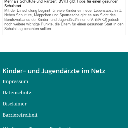
Mehr als Schultüte und Ranzen: BVKJ gibt Tipps für einen gesunden
Schulstart
Mit der Einschulung beginnt für viele Kinder ein neuer Lebensabschnitt.
Neben Schultüte, Mäppchen und Sporttasche gibt es aus Sicht des
Berufsverbands der Kinder- und Jugendärzt*innen e.V. (BVKJ) jedoch
noch weitere wichtige Punkte, die Eltern für einen gesunden Start in den
Schulalltag beachten sollten.
Kinder- und Jugendärzte im Netz
Impressum
Datenschutz
Disclaimer
Barrierefreiheit