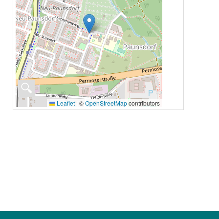
🔍
Leaflet
|
©
OpenStreetMap
contributors