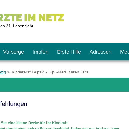
ZTE IM NETZ
ten 21. Lebensjahr
Vorsorge
Impfen
Erste Hilfe
Adressen
Med
pzig
> Kinderarzt Leipzig - Dipl.-Med. Karen Fritz
U9
ie oft?
hner
fehlungen
s U11
chten?
 Sie eine kleine Decke für Ihr Kind mit
2
r
ent durch eine andere Person begleitet, bitten wir um Vorlage einer