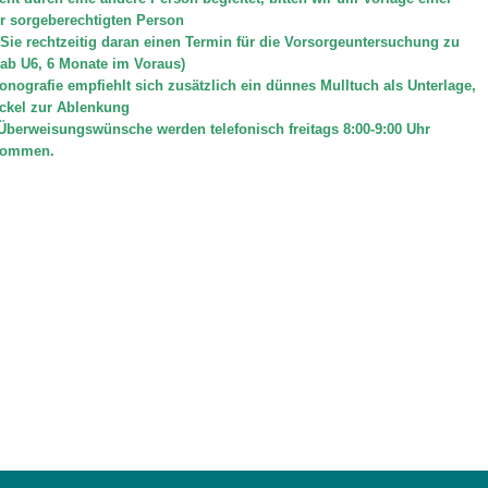
r sorgeberechtigten Person
 Sie rechtzeitig daran einen Termin für die Vorsorgeuntersuchung zu
 Bildschirmmediengebrauch
(ab U6, 6 Monate im Voraus)
sonografie empfiehlt sich zusätzlich ein dünnes Mulltuch als Unterlage,
ckel zur Ablenkung
Überweisungswünsche werden telefonisch freitags 8:00-9:00 Uhr
nommen.
rsorgen
erinnerung
der
ormationsflyer
d gestalten