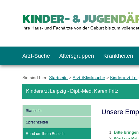
KINDER- & JUGENDÄR
Ihre Haus- und Fachärzte von der Geburt bis zum vollende
Arzt-Suche
Altersgruppen
Krankheiten
Das erste Jahr
Baby: U1 bis U6
Impfkalender
Notrufnummern
Notdienste
BMI-Rechner
Sie sind hier:
Startseite
>
Arzt-/Kliniksuche
>
Kinderarzt Lei
Kinderarzt Leipzig - Dipl.-Med. Karen Fritz
Kleinkinder
Kleinkind: U7 bis 
Impfen: Wann und w
Giftnotruf
Sozialpädiatrie
Körpergrößen-Rec
Unsere Emp
Startseite
Schulkinder
Schulkind: U10 bi
Was muss man bea
Hausapotheke
Gesundheitsämter
Blutdruckrechner
Sprechzeiten
Bitte bringen
Rund um Ihren Besuch
Jugendliche
Teenager: J1 bis J
Impfreaktionen
Sofortmaßnahmen
Link-Tipps
Wachstum-Rechne
Wird ein Pati