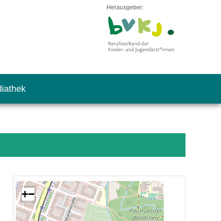
Herausgeber:
iathek
+
−