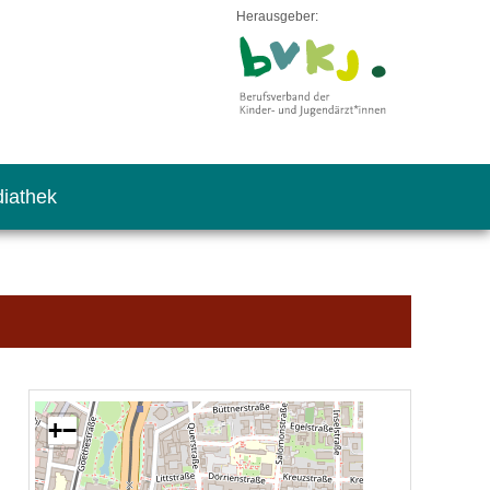
Herausgeber:
iathek
+
−