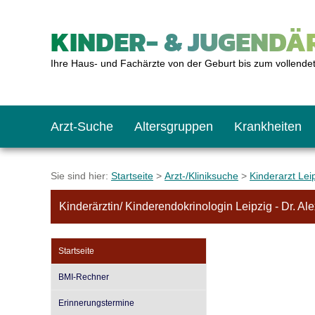
KINDER- & JUGENDÄR
Ihre Haus- und Fachärzte von der Geburt bis zum vollende
Arzt-Suche
Altersgruppen
Krankheiten
Das erste Jahr
Baby: U1 bis U6
Impfkalender
Notrufnummern
Notdienste
BMI-Rechner
Sie sind hier:
Startseite
>
Arzt-/Kliniksuche
>
Kinderarzt Lei
Kinderärztin/ Kinderendokrinologin Leipzig - Dr. Al
Kleinkinder
Kleinkind: U7 bis 
Impfen: Wann und w
Giftnotruf
Sozialpädiatrie
Körpergrößen-Rec
Startseite
Schulkinder
Schulkind: U10 bi
Was muss man bea
Hausapotheke
Gesundheitsämter
Blutdruckrechner
BMI-Rechner
Erinnerungstermine
Jugendliche
Teenager: J1 bis J
Impfreaktionen
Sofortmaßnahmen
Link-Tipps
Wachstum-Rechne