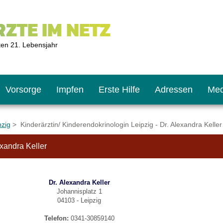
ZTE IM NETZ
ten 21. Lebensjahr
Vorsorge
Impfen
Erste Hilfe
Adressen
Med
pzig
> Kinderärztin/ Kinderendokrinologin Leipzig - Dr. Alexandra Keller
exandra Keller
U9
ie oft?
hner
Dr. Alexandra Keller
s U11
chten?
Johannisplatz 1
04103 - Leipzig
Telefon:
0341-30859140
2
r