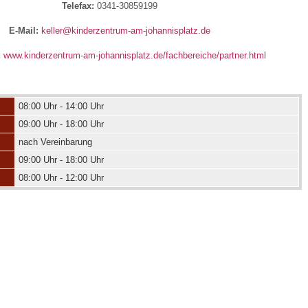
Telefax:
0341-30859199
E-Mail:
keller@kinderzentrum-am-johannisplatz.de
 Bildschirmmediengebrauch
:
www.kinderzentrum-am-johannisplatz.de/fachbereiche/partner.html
08:00 Uhr - 14:00 Uhr
09:00 Uhr - 18:00 Uhr
rsorgen
nach Vereinbarung
09:00 Uhr - 18:00 Uhr
erinnerung
der
08:00 Uhr - 12:00 Uhr
ormationsflyer
d gestalten