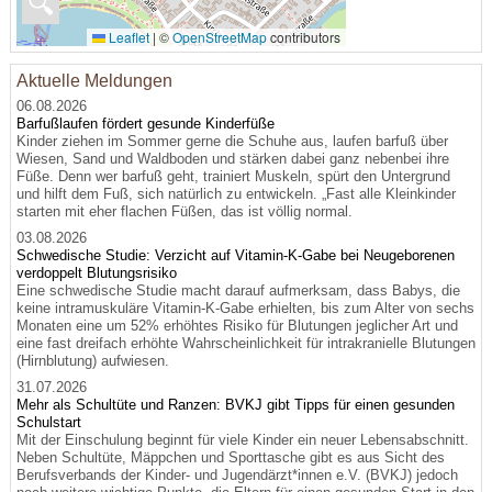
🔍
Leaflet
|
©
OpenStreetMap
contributors
Aktuelle Meldungen
06.08.2026
Barfußlaufen fördert gesunde Kinderfüße
Kinder ziehen im Sommer gerne die Schuhe aus, laufen barfuß über
Wiesen, Sand und Waldboden und stärken dabei ganz nebenbei ihre
Füße. Denn wer barfuß geht, trainiert Muskeln, spürt den Untergrund
und hilft dem Fuß, sich natürlich zu entwickeln. „Fast alle Kleinkinder
starten mit eher flachen Füßen, das ist völlig normal.
03.08.2026
Schwedische Studie: Verzicht auf Vitamin-K-Gabe bei Neugeborenen
verdoppelt Blutungsrisiko
Eine schwedische Studie macht darauf aufmerksam, dass Babys, die
keine intramuskuläre Vitamin-K-Gabe erhielten, bis zum Alter von sechs
Monaten eine um 52% erhöhtes Risiko für Blutungen jeglicher Art und
eine fast dreifach erhöhte Wahrscheinlichkeit für intrakranielle Blutungen
(Hirnblutung) aufwiesen.
31.07.2026
Mehr als Schultüte und Ranzen: BVKJ gibt Tipps für einen gesunden
Schulstart
Mit der Einschulung beginnt für viele Kinder ein neuer Lebensabschnitt.
Neben Schultüte, Mäppchen und Sporttasche gibt es aus Sicht des
Berufsverbands der Kinder- und Jugendärzt*innen e.V. (BVKJ) jedoch