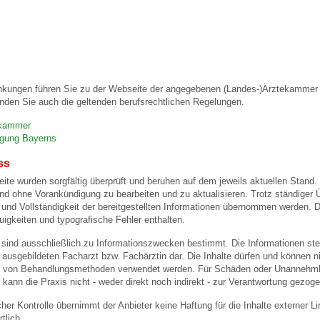
 Bildschirmmediengebrauch
nkungen führen Sie zu der Webseite der angegebenen (Landes-)Ärztekammer u
nden Sie auch die geltenden berufsrechtlichen Regelungen.
ekammer
rsorgen
igung Bayerns
ss
eite wurden sorgfältig überprüft und beruhen auf dem jeweils aktuellen Stand. 
erinnerung
der
und ohne Vorankündigung zu bearbeiten und zu aktualisieren. Trotz ständiger
eit und Vollständigkeit der bereitgestellten Informationen übernommen werden
igkeiten und typografische Fehler enthalten.
ormationsflyer
 sind ausschließlich zu Informationszwecken bestimmt. Die Informationen stel
usgebildeten Facharzt bzw. Fachärztin dar. Die Inhalte dürfen und können nic
von Behandlungsmethoden verwendet werden. Für Schäden oder Unannehmlic
d gestalten
 kann die Praxis nicht - weder direkt noch indirekt - zur Verantwortung gezog
licher Kontrolle übernimmt der Anbieter keine Haftung für die Inhalte externer L
tlich.