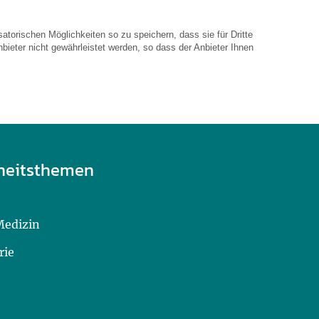
atorischen Möglichkeiten so zu speichern, dass sie für Dritte
bieter nicht gewährleistet werden, so dass der Anbieter Ihnen
heitsthemen
Medizin
rie