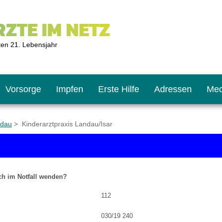
ZTE IM NETZ
ten 21. Lebensjahr
Vorsorge
Impfen
Erste Hilfe
Adressen
Med
ndau
> Kinderarztpraxis Landau/Isar
U9
ie oft?
hner
ch im Notfall wenden?
s U11
chten?
112
030/19 240
2
r