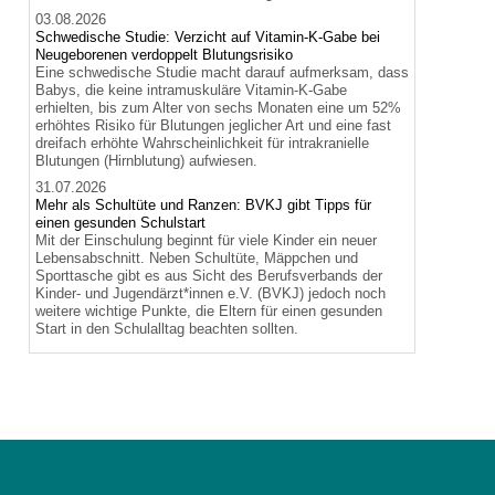
03.08.2026
Schwedische Studie: Verzicht auf Vitamin-K-Gabe bei
Neugeborenen verdoppelt Blutungsrisiko
Eine schwedische Studie macht darauf aufmerksam, dass
Babys, die keine intramuskuläre Vitamin-K-Gabe
erhielten, bis zum Alter von sechs Monaten eine um 52%
erhöhtes Risiko für Blutungen jeglicher Art und eine fast
dreifach erhöhte Wahrscheinlichkeit für intrakranielle
Blutungen (Hirnblutung) aufwiesen.
31.07.2026
Mehr als Schultüte und Ranzen: BVKJ gibt Tipps für
einen gesunden Schulstart
Mit der Einschulung beginnt für viele Kinder ein neuer
Lebensabschnitt. Neben Schultüte, Mäppchen und
Sporttasche gibt es aus Sicht des Berufsverbands der
Kinder- und Jugendärzt*innen e.V. (BVKJ) jedoch noch
weitere wichtige Punkte, die Eltern für einen gesunden
Start in den Schulalltag beachten sollten.