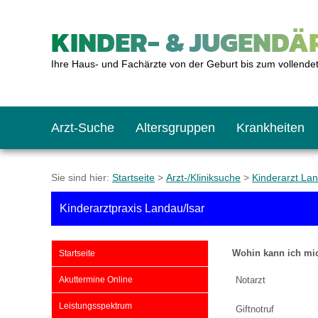
KINDER- & JUGENDÄR
Ihre Haus- und Fachärzte von der Geburt bis zum vollende
Arzt-Suche
Altersgruppen
Krankheiten
Das erste Jahr
Baby: U1 bis U6
Impfkalender
Notrufnummern
Notdienste
BMI-Rechner
Sie sind hier:
Startseite
>
Arzt-/Kliniksuche
>
Kinderarzt La
Kinderarztpraxis Landau/Isar
Kleinkinder
Kleinkind: U7 bis 
Impfen: Wann und w
Giftnotruf
Sozialpädiatrie
Körpergrößen-Rec
Wohin kann ich mi
Startseite
Schulkinder
Schulkind: U10 bi
Was muss man bea
Hausapotheke
Gesundheitsämter
Blutdruckrechner
Akuttermine Online
Notarzt
Leistungsspektrum
Giftnotruf
Jugendliche
Teenager: J1 bis J
Impfreaktionen
Sofortmaßnahmen
Link-Tipps
Wachstum-Rechne