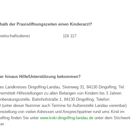
 Bildschirmmediengebrauch
halb der Praxisöffnungszeiten einen Kinderarzt?
reitschaftsdienst
116 117
rsorgen
er hinaus Hilfe/Unterstützung bekommen?
erinnerung
der
es Landkreises Dingolfing-Landau, Steinweg 31, 84130 Dingolfing; Tel:
ermittelt Hilfestellungen zu allen Belangen von Kindern bis 3 Jahren
ormationsflyer
enberatungsstelle, Bahnhofstraße 1, 84130 Dingolfing; Telefon:
(unter dieser Nummer auch Termine für Außenstelle Landau vereinbar)
stellung von vielen Adressen und Ansprechpartner rund ums Kind im
olfing finden Sie unter
www.koki-dingolfing-landau.de
unter dem Stichwort
d gestalten
er