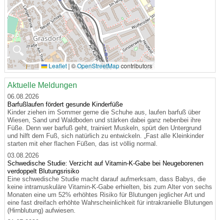
🔍
Leaflet
|
©
OpenStreetMap
contributors
Aktuelle Meldungen
06.08.2026
Barfußlaufen fördert gesunde Kinderfüße
Kinder ziehen im Sommer gerne die Schuhe aus, laufen barfuß über
Wiesen, Sand und Waldboden und stärken dabei ganz nebenbei ihre
Füße. Denn wer barfuß geht, trainiert Muskeln, spürt den Untergrund
und hilft dem Fuß, sich natürlich zu entwickeln. „Fast alle Kleinkinder
starten mit eher flachen Füßen, das ist völlig normal.
03.08.2026
Schwedische Studie: Verzicht auf Vitamin-K-Gabe bei Neugeborenen
verdoppelt Blutungsrisiko
Eine schwedische Studie macht darauf aufmerksam, dass Babys, die
keine intramuskuläre Vitamin-K-Gabe erhielten, bis zum Alter von sechs
Monaten eine um 52% erhöhtes Risiko für Blutungen jeglicher Art und
eine fast dreifach erhöhte Wahrscheinlichkeit für intrakranielle Blutungen
(Hirnblutung) aufwiesen.