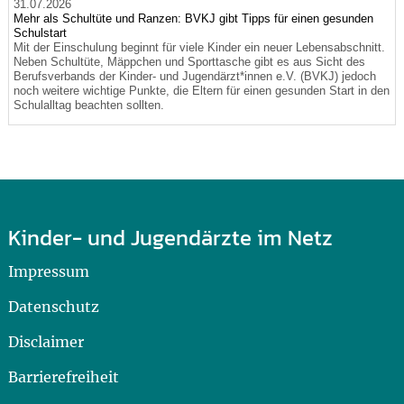
31.07.2026
Mehr als Schultüte und Ranzen: BVKJ gibt Tipps für einen gesunden
Schulstart
Mit der Einschulung beginnt für viele Kinder ein neuer Lebensabschnitt.
Neben Schultüte, Mäppchen und Sporttasche gibt es aus Sicht des
Berufsverbands der Kinder- und Jugendärzt*innen e.V. (BVKJ) jedoch
noch weitere wichtige Punkte, die Eltern für einen gesunden Start in den
Schulalltag beachten sollten.
Kinder- und Jugendärzte im Netz
Impressum
Datenschutz
Disclaimer
Barrierefreiheit