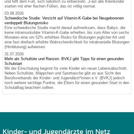
und hilft dem Fuß, sich natürlich zu entwickeln. „Fast alle Kleinkinder
starten mit eher flachen Füßen, das ist völlig normal.
03.08.2026
Schwedische Studie: Verzicht auf Vitamin-K-Gabe bei Neugeborenen
verdoppelt Blutungsrisiko
Eine schwedische Studie macht darauf aufmerksam, dass Babys, die
keine intramuskuläre Vitamin-K-Gabe erhielten, bis zum Alter von sechs
Monaten eine um 52% erhöhtes Risiko für Blutungen jeglicher Art und
eine fast dreifach erhöhte Wahrscheinlichkeit für intrakranielle Blutungen
(Hirnblutung) aufwiesen.
31.07.2026
Mehr als Schultüte und Ranzen: BVKJ gibt Tipps für einen gesunden
Schulstart
Mit der Einschulung beginnt für viele Kinder ein neuer Lebensabschnitt.
Neben Schultüte, Mäppchen und Sporttasche gibt es aus Sicht des
Berufsverbands der Kinder- und Jugendärzt*innen e.V. (BVKJ) jedoch
noch weitere wichtige Punkte, die Eltern für einen gesunden Start in den
Schulalltag beachten sollten.
Kinder- und Jugendärzte im Netz