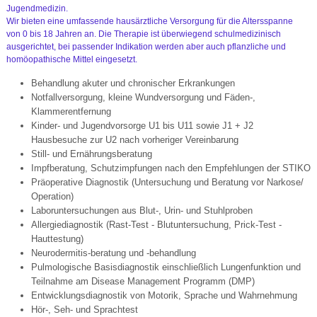
Jugendmedizin.
Wir bieten eine umfassende hausärztliche Versorgung für die Altersspanne
von
0 bis 18 Jahren an.
Die Therapie ist überwiegend schulmedizinisch
ausgerichtet, bei passender Indikation werden aber auch pflanzliche und
homöopathische Mittel eingesetzt.
Behandlung akuter und chronischer Erkrankungen
Notfallversorgung, kleine Wundversorgung und Fäden-,
Klammerentfernung
Kinder- und Jugendvorsorge U1 bis U11 sowie J1 + J2
Hausbesuche zur U2 nach vorheriger Vereinbarung
Still- und Ernährungsberatung
Impfberatung, Schutzimpfungen nach den Empfehlungen der STIKO
Präoperative Diagnostik (Untersuchung und Beratung vor Narkose/
Operation)
Laboruntersuchungen aus Blut-, Urin- und Stuhlproben
Allergiediagnostik (Rast-Test - Blutuntersuchung, Prick-Test -
Hauttestung)
Neurodermitis-beratung und -behandlung
Pulmologische Basisdiagnostik einschließlich Lungenfunktion und
Teilnahme am Disease Management Programm (DMP)
Entwicklungsdiagnostik von Motorik, Sprache und Wahrnehmung
Hör-, Seh- und Sprachtest