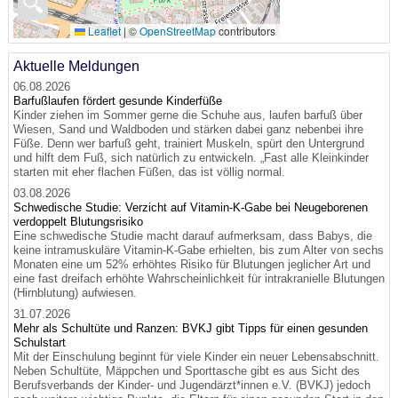
🔍
Leaflet
|
©
OpenStreetMap
contributors
Aktuelle Meldungen
06.08.2026
Barfußlaufen fördert gesunde Kinderfüße
Kinder ziehen im Sommer gerne die Schuhe aus, laufen barfuß über
Wiesen, Sand und Waldboden und stärken dabei ganz nebenbei ihre
Füße. Denn wer barfuß geht, trainiert Muskeln, spürt den Untergrund
und hilft dem Fuß, sich natürlich zu entwickeln. „Fast alle Kleinkinder
starten mit eher flachen Füßen, das ist völlig normal.
03.08.2026
Schwedische Studie: Verzicht auf Vitamin-K-Gabe bei Neugeborenen
verdoppelt Blutungsrisiko
Eine schwedische Studie macht darauf aufmerksam, dass Babys, die
keine intramuskuläre Vitamin-K-Gabe erhielten, bis zum Alter von sechs
Monaten eine um 52% erhöhtes Risiko für Blutungen jeglicher Art und
eine fast dreifach erhöhte Wahrscheinlichkeit für intrakranielle Blutungen
(Hirnblutung) aufwiesen.
31.07.2026
Mehr als Schultüte und Ranzen: BVKJ gibt Tipps für einen gesunden
Schulstart
Mit der Einschulung beginnt für viele Kinder ein neuer Lebensabschnitt.
Neben Schultüte, Mäppchen und Sporttasche gibt es aus Sicht des
Berufsverbands der Kinder- und Jugendärzt*innen e.V. (BVKJ) jedoch