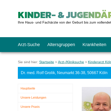
KINDER- & JUGENDÄR
Ihre Haus- und Fachärzte von der Geburt bis zum vollende
Arzt-Suche
Altersgruppen
Krankheiten
Das erste Jahr
Baby: U1 bis U6
Impfkalender
Notrufnummern
Notdienste
BMI-Rechner
Sie sind hier:
Startseite
>
Arzt-/Kliniksuche
>
Kinderarzt Köl
Dr. med. Rolf Grolik, Neumarkt 36-38, 50667 Köln
Kleinkinder
Kleinkind: U7 bis 
Impfen: Wann und w
Giftnotruf
Sozialpädiatrie
Körpergrößen-Rec
Hauptseite
Schulkinder
Schulkind: U10 bi
Was muss man bea
Hausapotheke
Gesundheitsämter
Blutdruckrechner
Unsere Leistungen
Unsere Praxis
Jugendliche
Teenager: J1 bis J
Impfreaktionen
Sofortmaßnahmen
Link-Tipps
Wachstum-Rechne