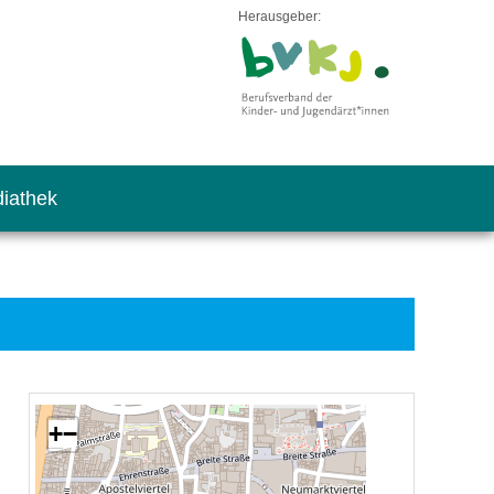
Herausgeber:
iathek
+
−