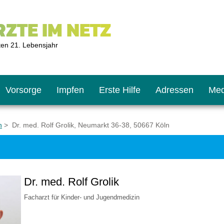
ZTE IM NETZ
ten 21. Lebensjahr
Vorsorge
Impfen
Erste Hilfe
Adressen
Med
n
> Dr. med. Rolf Grolik, Neumarkt 36-38, 50667 Köln
U9
ie oft?
hner
Dr. med. Rolf Grolik
s U11
chten?
Facharzt für Kinder- und Jugendmedizin
2
r