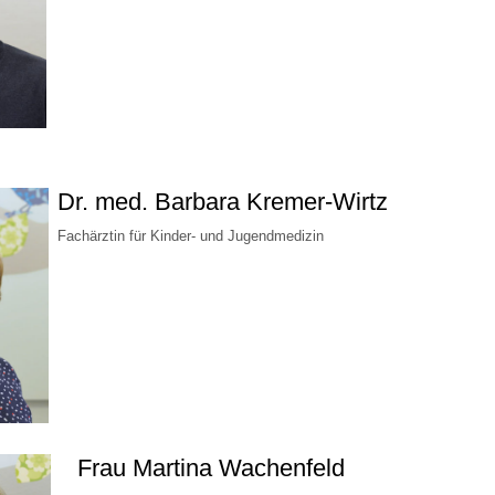
 Bildschirmmediengebrauch
Dr. med. Barbara Kremer-Wirtz
rsorgen
Fachärztin für Kinder- und Jugendmedizin
erinnerung
der
ormationsflyer
d gestalten
Frau Martina Wachenfeld