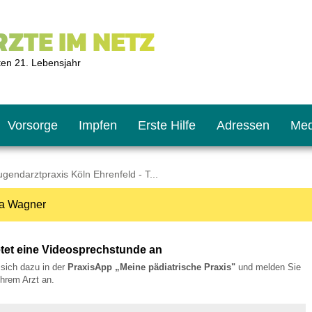
ZTE IM NETZ
ten 21. Lebensjahr
Vorsorge
Impfen
Erste Hilfe
Adressen
Med
gendarztpraxis Köln Ehrenfeld - T...
ia Wagner
U9
ie oft?
hner
etet eine Videosprechstunde an
s U11
chten?
e sich dazu in der
PraxisApp „Meine pädiatrische Praxis"
und melden Sie
/Ihrem Arzt an.
2
r