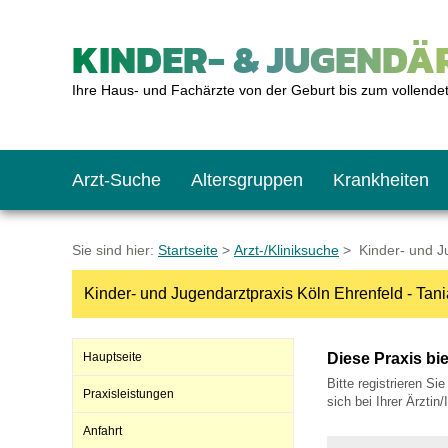
KINDER- & JUGENDÄR
Ihre Haus- und Fachärzte von der Geburt bis zum vollende
Arzt-Suche
Altersgruppen
Krankheiten
Das erste Jahr
Baby: U1 bis U6
Impfkalender
Notrufnummern
Notdienste
BMI-Rechner
Sie sind hier:
Startseite
>
Arzt-/Kliniksuche
> Kinder- und Ju
Kinder- und Jugendarztpraxis Köln Ehrenfeld - Tan
Kleinkinder
Kleinkind: U7 bis 
Impfen: Wann und w
Giftnotruf
Sozialpädiatrie
Körpergrößen-Rec
Hauptseite
Diese Praxis bi
Schulkinder
Schulkind: U10 bi
Was muss man bea
Hausapotheke
Gesundheitsämter
Blutdruckrechner
Bitte registrieren Si
Praxisleistungen
sich bei Ihrer Ärztin
Anfahrt
Jugendliche
Teenager: J1 bis J
Impfreaktionen
Sofortmaßnahmen
Link-Tipps
Wachstum-Rechne