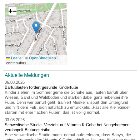
+
−
🔍
Leaflet
|
©
OpenStreetMap
contributors
Aktuelle Meldungen
06.08.2026
Barfußlaufen fördert gesunde Kinderfüße
Kinder ziehen im Sommer gerne die Schuhe aus, laufen barfuß über
Wiesen, Sand und Waldboden und stärken dabei ganz nebenbei ihre
Füße. Denn wer barfuß geht, trainiert Muskeln, spürt den Untergrund
und hilft dem Fuß, sich natürlich zu entwickeln. „Fast alle Kleinkinder
starten mit eher flachen Füßen, das ist völlig normal.
03.08.2026
Schwedische Studie: Verzicht auf Vitamin-K-Gabe bei Neugeborenen
verdoppelt Blutungsrisiko
Eine schwedische Studie macht darauf aufmerksam, dass Babys, die
keine intramuskuläre Vitamin-K-Gabe erhielten, bis zum Alter von sechs