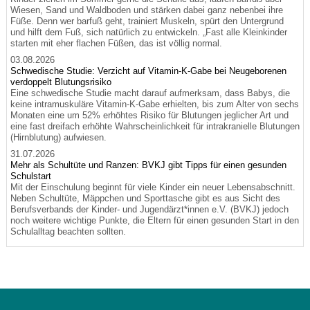
Wiesen, Sand und Waldboden und stärken dabei ganz nebenbei ihre
Füße. Denn wer barfuß geht, trainiert Muskeln, spürt den Untergrund
und hilft dem Fuß, sich natürlich zu entwickeln. „Fast alle Kleinkinder
starten mit eher flachen Füßen, das ist völlig normal.
03.08.2026
Schwedische Studie: Verzicht auf Vitamin-K-Gabe bei Neugeborenen
verdoppelt Blutungsrisiko
Eine schwedische Studie macht darauf aufmerksam, dass Babys, die
keine intramuskuläre Vitamin-K-Gabe erhielten, bis zum Alter von sechs
Monaten eine um 52% erhöhtes Risiko für Blutungen jeglicher Art und
eine fast dreifach erhöhte Wahrscheinlichkeit für intrakranielle Blutungen
(Hirnblutung) aufwiesen.
31.07.2026
Mehr als Schultüte und Ranzen: BVKJ gibt Tipps für einen gesunden
Schulstart
Mit der Einschulung beginnt für viele Kinder ein neuer Lebensabschnitt.
Neben Schultüte, Mäppchen und Sporttasche gibt es aus Sicht des
Berufsverbands der Kinder- und Jugendärzt*innen e.V. (BVKJ) jedoch
noch weitere wichtige Punkte, die Eltern für einen gesunden Start in den
Schulalltag beachten sollten.