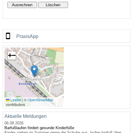
PraxisApp
+
−
🔍
Leaflet
|
©
OpenStreetMap
contributors
Aktuelle Meldungen
06.08.2026
Barfußlaufen fördert gesunde Kinderfüße
Kinder ziehen im Sommer gerne die Schuhe aus, laufen barfuß über