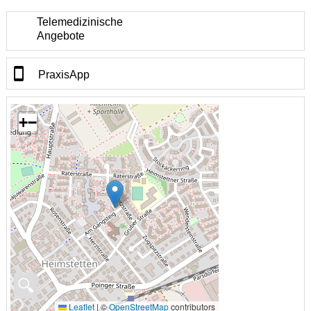
Telemedizinische
Angebote
PraxisApp
+
−
🔍
Leaflet
|
©
OpenStreetMap
contributors