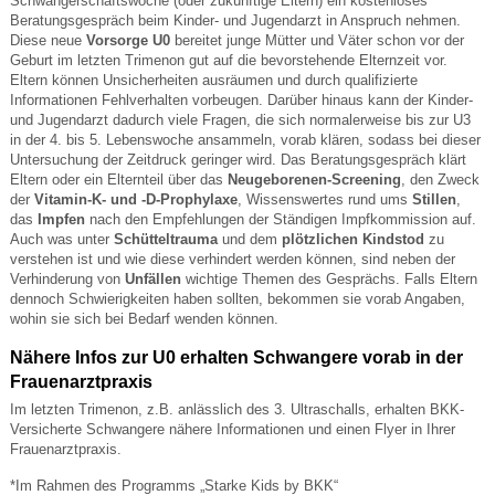
Schwangerschaftswoche (oder zukünftige Eltern) ein kostenloses
Beratungsgespräch beim Kinder- und Jugendarzt in Anspruch nehmen.
Diese neue
Vorsorge U0
bereitet junge Mütter und Väter schon vor der
Geburt im letzten Trimenon gut auf die bevorstehende Elternzeit vor.
Eltern können Unsicherheiten ausräumen und durch qualifizierte
Informationen Fehlverhalten vorbeugen. Darüber hinaus kann der Kinder-
und Jugendarzt dadurch viele Fragen, die sich normalerweise bis zur U3
in der 4. bis 5. Lebenswoche ansammeln, vorab klären, sodass bei dieser
Untersuchung der Zeitdruck geringer wird. Das Beratungsgespräch klärt
Eltern oder ein Elternteil über das
Neugeborenen-Screening
, den Zweck
der
Vitamin-K- und -D-Prophylaxe
, Wissenswertes rund ums
Stillen
,
das
Impfen
nach den Empfehlungen der Ständigen Impfkommission auf.
Auch was unter
Schütteltrauma
und dem
plötzlichen Kindstod
zu
verstehen ist und wie diese verhindert werden können, sind neben der
Verhinderung von
Unfällen
wichtige Themen des Gesprächs. Falls Eltern
dennoch Schwierigkeiten haben sollten, bekommen sie vorab Angaben,
wohin sie sich bei Bedarf wenden können.
Nähere Infos zur U0 erhalten Schwangere vorab in der
Frauenarztpraxis
Im letzten Trimenon, z.B. anlässlich des 3. Ultraschalls, erhalten BKK-
Versicherte Schwangere nähere Informationen und einen Flyer in Ihrer
Frauenarztpraxis.
*Im Rahmen des Programms „Starke Kids by BKK“