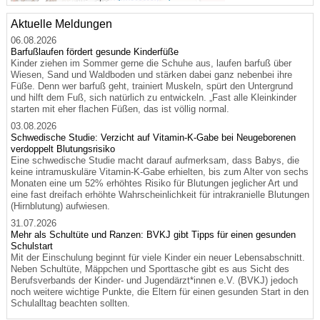
Aktuelle Meldungen
06.08.2026
Barfußlaufen fördert gesunde Kinderfüße
Kinder ziehen im Sommer gerne die Schuhe aus, laufen barfuß über
Wiesen, Sand und Waldboden und stärken dabei ganz nebenbei ihre
Füße. Denn wer barfuß geht, trainiert Muskeln, spürt den Untergrund
und hilft dem Fuß, sich natürlich zu entwickeln. „Fast alle Kleinkinder
starten mit eher flachen Füßen, das ist völlig normal.
03.08.2026
Schwedische Studie: Verzicht auf Vitamin-K-Gabe bei Neugeborenen
verdoppelt Blutungsrisiko
Eine schwedische Studie macht darauf aufmerksam, dass Babys, die
keine intramuskuläre Vitamin-K-Gabe erhielten, bis zum Alter von sechs
Monaten eine um 52% erhöhtes Risiko für Blutungen jeglicher Art und
eine fast dreifach erhöhte Wahrscheinlichkeit für intrakranielle Blutungen
(Hirnblutung) aufwiesen.
31.07.2026
Mehr als Schultüte und Ranzen: BVKJ gibt Tipps für einen gesunden
Schulstart
Mit der Einschulung beginnt für viele Kinder ein neuer Lebensabschnitt.
Neben Schultüte, Mäppchen und Sporttasche gibt es aus Sicht des
Berufsverbands der Kinder- und Jugendärzt*innen e.V. (BVKJ) jedoch
noch weitere wichtige Punkte, die Eltern für einen gesunden Start in den
Schulalltag beachten sollten.