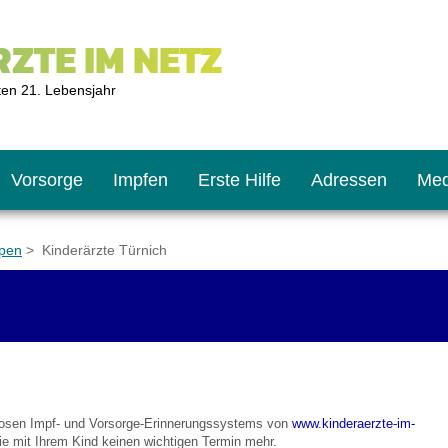
ZTE IM NETZ
ten 21. Lebensjahr
Vorsorge
Impfen
Erste Hilfe
Adressen
Med
rpen
> Kinderärzte Türnich
U9
ie oft?
hner
s U11
chten?
nlosen Impf- und Vorsorge-Erinnerungssystems von
www.kinderaerzte-im-
2
r
e mit Ihrem Kind keinen wichtigen Termin mehr.