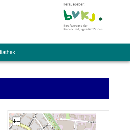
Herausgeber:
iathek
+
−