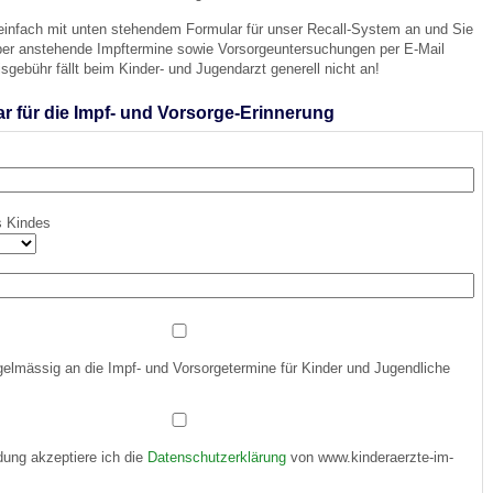
 einfach mit unten stehendem Formular für unser Recall-System an und Sie
über anstehende Impftermine sowie Vorsorgeuntersuchungen per E-Mail
 Bildschirmmediengebrauch
isgebühr fällt beim Kinder- und Jugendarzt generell nicht an!
 für die Impf- und Vorsorge-Erinnerung
rsorgen
s Kindes
erinnerung
der
ormationsflyer
gelmässig an die Impf- und Vorsorgetermine für Kinder und Jugendliche
d gestalten
ung akzeptiere ich die
Datenschutzerklärung
von www.kinderaerzte-im-