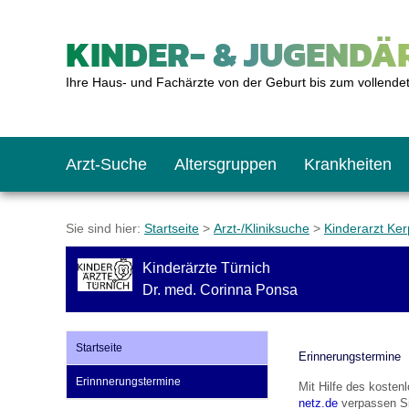
KINDER- & JUGENDÄR
Ihre Haus- und Fachärzte von der Geburt bis zum vollende
Arzt-Suche
Altersgruppen
Krankheiten
Das erste Jahr
Baby: U1 bis U6
Impfkalender
Notrufnummern
Notdienste
BMI-Rechner
Sie sind hier:
Startseite
>
Arzt-/Kliniksuche
>
Kinderarzt Ke
Kinderärzte Türnich
Kleinkinder
Kleinkind: U7 bis 
Impfen: Wann und w
Giftnotruf
Sozialpädiatrie
Körpergrößen-Rec
Dr. med. Corinna Ponsa
Schulkinder
Schulkind: U10 bi
Was muss man bea
Hausapotheke
Gesundheitsämter
Blutdruckrechner
Startseite
Erinnerungstermine
Erinnnerungstermine
Mit Hilfe des koste
Jugendliche
Teenager: J1 bis J
Impfreaktionen
Sofortmaßnahmen
Link-Tipps
Wachstum-Rechne
netz.de
verpassen Si