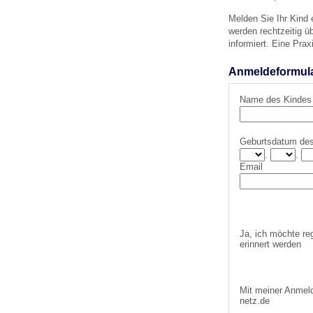
Melden Sie Ihr Kind
werden rechtzeitig 
Impfsicherheit
Notdienste
Empfehlungen zum
informiert. Eine Prax
Anmeldeformular
Häufige Fragen
Hörlexikon
Name des Kindes
Recht auf Impfung
Material zu den Vo
Geburtsdatum de
.
.
Email
Vorsorge- und Impf
Entwicklungskalen
Broschüren und Inf
Ja, ich möchte re
erinnert werden
Familienzeit gesun
Mit meiner Anmeld
netz.de