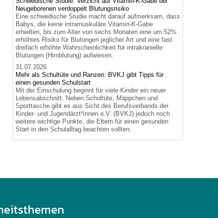
Schwedische Studie: Verzicht auf Vitamin-K-Gabe bei
Neugeborenen verdoppelt Blutungsrisiko
Eine schwedische Studie macht darauf aufmerksam, dass
Babys, die keine intramuskuläre Vitamin-K-Gabe
erhielten, bis zum Alter von sechs Monaten eine um 52%
erhöhtes Risiko für Blutungen jeglicher Art und eine fast
dreifach erhöhte Wahrscheinlichkeit für intrakranielle
Blutungen (Hirnblutung) aufwiesen.
31.07.2026
Mehr als Schultüte und Ranzen: BVKJ gibt Tipps für
einen gesunden Schulstart
Mit der Einschulung beginnt für viele Kinder ein neuer
Lebensabschnitt. Neben Schultüte, Mäppchen und
Sporttasche gibt es aus Sicht des Berufsverbands der
Kinder- und Jugendärzt*innen e.V. (BVKJ) jedoch noch
weitere wichtige Punkte, die Eltern für einen gesunden
Start in den Schulalltag beachten sollten.
heitsthemen